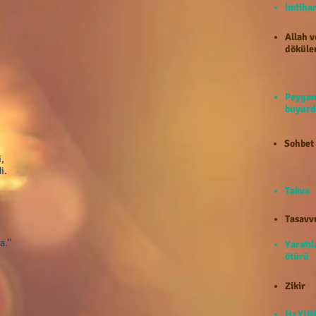
İmti
Allah v
döküle
Peygam
buyurd
Sohbet
,
i.
Takva
Tasavv
a."
Yaratıl
ötürü
Zikir
Hz.YUN