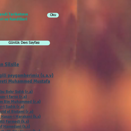
endi Tarikatının
Oku
ri ve Kandilleri
Günlük Ders Sayfası
ın Silsile
gili peygamberimiz (s.a.v)
reti Muhammed Mustafa
bu Bekr Sıdık (r.a)
an-i farısı (r.a)
ım Bin Muhammed (r.a)
r-i Sadık (r.a)
zid el Bistami (r.a)
 Hasan-i Harakani (k.s)
Ali Farmedi (k.s)
f Hamedani (k.s)