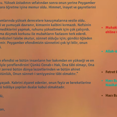
ştu. Yüksek üstadının vefatından sonra onun yerine Peygamber
ara öğretme işine memur oldu. Himmet, inayet ve gayretlerini
amlarında yüksek derecelere kavuşmalarına vesile oldu.
yi ve yumuşak davranır, kimsenin kalbini kırmazdı. Nefsinin
Muhakk
emediklerini yapmak, ruhunu yükseltmek için çok çalışırdı.
ehline
ma düşmek korkusu ile mubahların fazlasını terk ederdi.
gündüzleri talebe okutur, sünnet olduğu için; gündüz öğleden
nir. Peygamber efendimizin sünnetini çok iyi bilir, onun
i.
Allah-ü
n efendisi ve bütün insanların her bakımdan en yükseği ve en
tiyle şereflendirsin! Çünkü Cenab-ı Hak, Ona tâbi olmayı, Ona
 zerresi bütün dünya lezzetlerinden ve bütün ahiret
Fetret 
tünlük, Onun sünnet-i seniyyesine tâbi olmaktır.”
Hacı B
 yaşadı. Kabrini ziyaret edenler, onun feyiz ve bereketlerine
Nasihat
ü teâlâya yapılan dualar kabul olmaktadır.
Hacı Ba
dü,
 an,