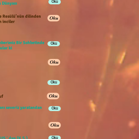
Oku
han Dünyası
e Resülü’nün dilinden
Oku
n inciler
berimiz Bir Sohbetinde
Oku
ular ki
Oku
Oku
Oku
uf
anı severiz yaratandan
Oku
Oku
US ‘ dan (K.S.)
Oku