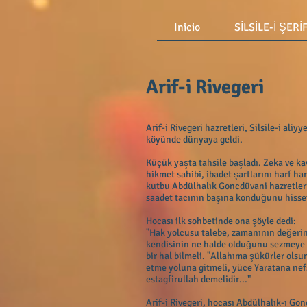
Inicio
SİLSİLE-İ ŞERİ
Arif-i Rivegeri
Arif-i Rivegeri hazretleri, Silsile-i a
köyünde dünyaya geldi.
Küçük yaşta tahsile başladı. Zeka ve kavr
hikmet sahibi, ibadet şartlarını harf h
kutbu Abdülhalık Goncdüvani hazretleri 
saadet tacının başına konduğunu hisset
Hocası ilk sohbetinde ona şöyle dedi:
"Hak yolcusu talebe, zamanının değerini
kendisinin ne halde olduğunu sezmeye b
bir hal bilmeli. "Allahıma şükürler olsu
etme yoluna gitmeli, yüce Yaratana nef
estagfirullah demelidir..."
Arif-i Rivegeri, hocası Abdülhalık-ı G