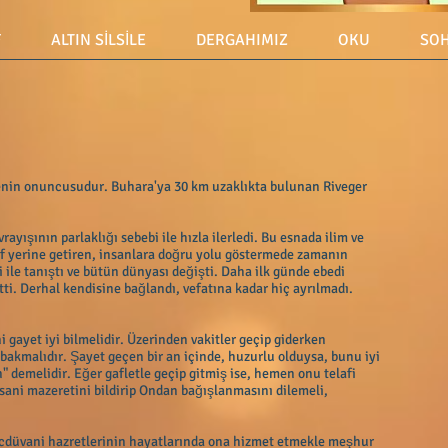
F
ALTIN SİLSİLE
DERGAHIMIZ
OKU
SOH
liyyenin onuncusudur. Buhara'ya 30 km uzaklıkta bulunan Riveger
ayışının parlaklığı sebebi ile hızla ilerledi. Bu esnada ilim ve
arf yerine getiren, insanlara doğru yolu göstermede zamanın
ile tanıştı ve bütün dünyası değişti. Daha ilk günde ebedi
ti. Derhal kendisine bağlandı, vefatına kadar hiç ayrılmadı.
 gayet iyi bilmelidir. Üzerinden vakitler geçip giderken
akmalıdır. Şayet geçen bir an içinde, huzurlu olduysa, bunu iyi
n" demelidir. Eğer gafletle geçip gitmiş ise, hemen onu telafi
sani mazeretini bildirip Ondan bağışlanmasını dilemeli,
oncdüvani hazretlerinin hayatlarında ona hizmet etmekle meşhur