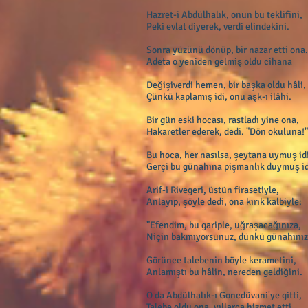
Hazret-i Abdülhalık, onun bu teklifini,
Peki evlat diyerek, verdi elindekini.
Sonra yüzünü dönüp, bir nazar etti ona.
Adeta o yeniden gelmiş oldu cihana
Değişiverdi hemen, bir başka oldu hâli,
Çünkü kaplamış idi, onu aşk-ı ilâhi.
Bir gün eski hocası, rastladı yine ona,
Hakaretler ederek, dedi. "Dön okuluna!"
Bu hoca, her nasılsa, şeytana uymuş idi
Gerçi bu günahına pişmanlık duymuş id
Arif-i Rivegeri, üstün firasetiyle,
Anlayıp, şöyle dedi, ona kırık kalbiyle:
"Efendim, bu gariple, uğraşacağınıza,
Niçin bakmıyorsunuz, dünkü günahınız
Görünce talebenin böyle kerametini,
Anlamıştı bu hâlin, nereden geldiğini.
O da Abdülhalık-ı Goncdüvani'ye gitti,
Talebe oldu ona, yıllarca hizmet etti.