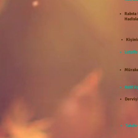
Rabıta 
Hadisle
Kişini
Letaif
Mürake
Nebî âş
Dervişi
Takdir