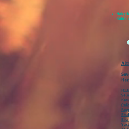
Nakşib
Kaidele
Alt
Sev
Haz
Hz.E
Selm
Kas
Cafe
Baye
Ebul
Ebu 
Yusu