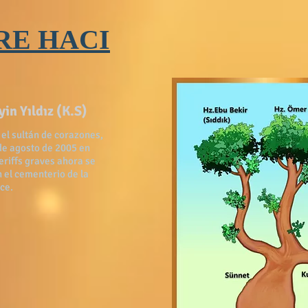
RE HACI
in Yıldız (K.S)
 el sultán de corazones,
 de agosto de 2005 en
eriffs graves ahora se
 el cementerio de la
ce.