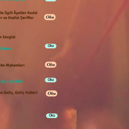
ile İlgili Âyetler Kudsi
Oku
r ve Hadisi Şerifler
n Sevgisi
Oku
e Hamse
Oku
be Makamları
Oku
ığı şair Nâbî
n Geliş, Gidiş Halleri
Oku
Oku