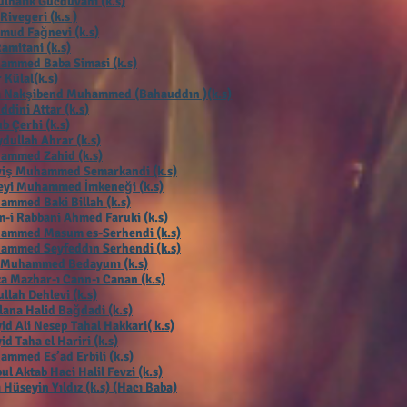
lhalik Gücdüvani (k.s)
 Rivegeri (k.s )
mud Fağnevi (k.s)
Ramitani (k.s)
ammed Baba Simasi (k.s)
 Külal(k.s)
ı Nakşibend Muhammed (Bahauddın )(k.s)
ddini Attar (k.s)
b Çerhi (k.s
)
dullah Ahrar (k.s)
ammed Zahid (k.s)
viş Muhammed Semarkandi (k.s)
eyi Muhammed İmkeneği (k.s)
mmed Baki Billah (k.s)
-i Rabbani Ahmed Faruki (k.s)
ammed Masum es-Serhendi (k.s)
ammed Seyfeddın Serhendi (k.s)
 Muhammed Bedayunı (k.s)
a Mazhar-ı Cann-ı Canan (k.s)
llah Dehlevi (k.s)
ana Halid Bağdadi (k.s)
id Ali Nesep Tahal Hakkari( k.s)
id Taha el Hariri (k.s)
mmed Es’ad Erbili (k.s)
ul Aktab Haci Halil Fevzi (k.s)
 Hüseyin Yıldız (k.s) (Hacı Baba)