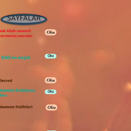
SAYFALAR
ak Allah emaneti
Oku
 vermenizi emreder
Oku
 Teâlâ’nın sevgisi
Oku
Devresi
abamızın Evlatlarına
Oku
ları
bamızın Halifeleri
Oku