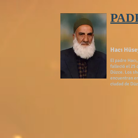
PAD
Hacı Hüsey
El padre Hacı,
falleció el 25
Düzce. Los sh
encuentran en
ciudad de Düz