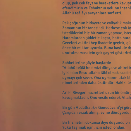
olup, pek çok feyz ve bereketlere kavu
efendimizin ve Eshabının yolunu insanl
Allahü teâlâyı arayanlara sarf etti.
Pek çoğunun hidayete ve evliyalık mak
Zamanının bir tanesi idi. Herkese çok i
istediklerini hiç bir zaman yapmaz, ist
Haramlardan şiddetle kaçar, hatta hara
Geceleri vaktini hep ibadetle geçirir, 
önce bir miktar uyurdu. Buna kaylule de
unutulmaması için çok gayret gösterird
Sohbetlerine şöyle başlardı:
"Allahü teâlâ hepimizi dünya ve ahireti
iyisi olan Resulullaha tâbi olmak saade
uymayı çok sever. Ona uymanın ufak bir
nimetlerinden daha üstündür. Hakiki üs
Arif-i Rivegeri hazretleri uzun bir ömür
kavuşmaktadır. Onu vesile ederek Allah
Bir gün Abdülhalık-ı Goncdüvani'yi gör
Çarşıdan erzak almış, evine dönüyordu.
Bir hizmetim dokunsa diye düşündü bir
Yükü taşımak için, izin istedi ondan.