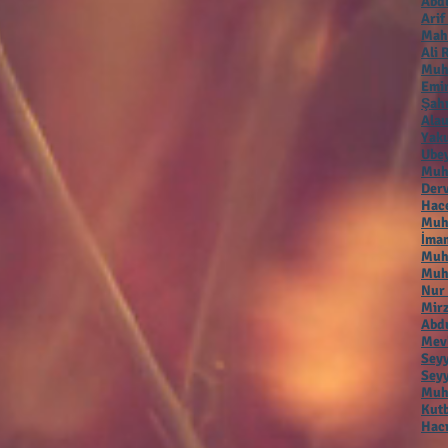
Abdu
Arif
Mah
Ali 
Muh
Emir
Şah
Alau
Yaku
Ubey
Muh
Der
Hac
Muha
İmam
Muh
Muh
Nur
Mirz
Abdu
Mevl
Seyy
Seyy
Muha
Kutb
Hacı