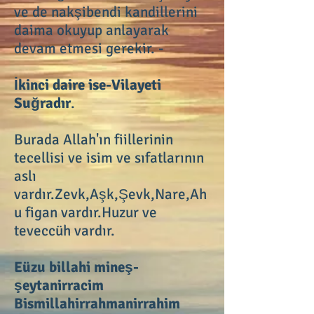
ve de nakşibendi kandillerini
daima okuyup anlayarak
devam etmesi gerekir. -
İkinci daire ise-Vilayeti
Suğradır
.
Burada Allah'ın fiillerinin
tecellisi ve isim ve sıfatlarının
aslı
vardır.Zevk,Aşk,Şevk,Nare,Ah
u figan vardır.Huzur ve
teveccüh vardır.
Eüzu billahi mineş-
şeytanirracim
Bismillahirrahmanirrahim