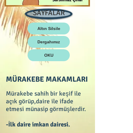
SAYFALAR
Altın Silsile
Dergahımız
OKU
MÜRAKEBE MAKAMLARI
Mürakebe sahih bir keşif ile
açık görüp,daire ile ifade
etmesi münasip görmüşlerdir.
-İlk daire imkan dairesi.