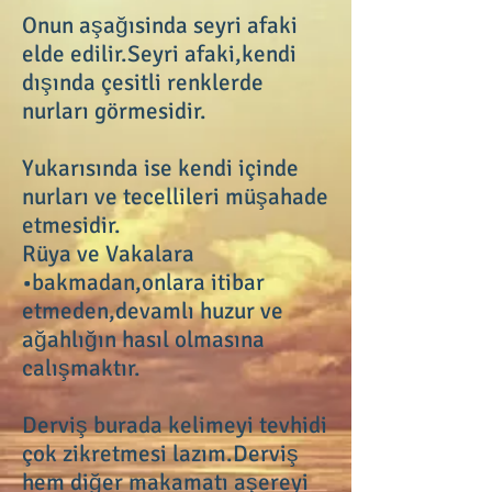
Onun aşağısinda seyri afaki
elde edilir.Seyri afaki,kendi
dışında çesitli renklerde
nurları görmesidir.
Yukarısında ise kendi içinde
nurları ve tecellileri müşahade
etmesidir.
Rüya ve Vakalara
•bakmadan,onlara itibar
etmeden,devamlı huzur ve
ağahlığın hasıl olmasına
calışmaktır.
Derviş burada kelimeyi tevhidi
çok zikretmesi lazım.Derviş
hem diğer makamatı aşereyi