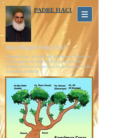
PADRE HACI
Hacı Hüseyin Yıldız (K.S)
El padre Hacı, el sultán de corazones, falleció el
25 de agosto de 2005 en Düzce. Los sheriffs
graves ahora se encuentran en el cementerio de
la ciudad de Düzce.