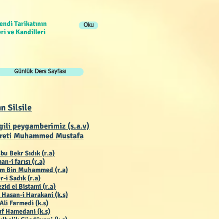
endi Tarikatının
Oku
ri ve Kandilleri
Günlük Ders Sayfası
ın Silsile
gili peygamberimiz (s.a.v)
reti Muhammed Mustafa
bu Bekr Sıdık (r.a)
an-i farısı (r.a)
ım Bin Muhammed (r.a)
r-i Sadık (r.a)
zid el Bistami (r.a)
 Hasan-i Harakani (k.s)
Ali Farmedi (k.s)
f Hamedani (k.s)