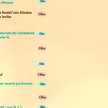
Oku
han Dünyası
e Resülü’nün dilinden
Oku
n inciler
berimiz Bir Sohbetinde
Oku
ular ki
Oku
Oku
Oku
uf
anı severiz yaratandan
Oku
Oku
US ‘ dan (K.S.)
Oku