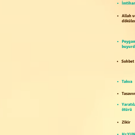
İmti
Allah v
döküle
Peygam
buyurd
Sohbet
Takva
Tasavv
Yaratıl
ötürü
Zikir
Hz.YUN