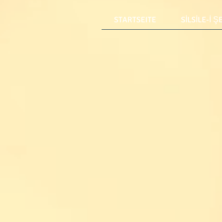
STARTSEITE
SİLSİLE-İ Ş