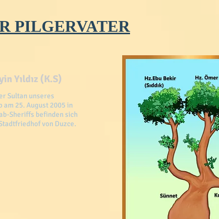
R PILGERVATER
in Yıldız (K.S)
der Sultan unseres
b am 25. August 2005 in
ab-Sheriffs befinden sich
 Stadtfriedhof von Duzce.