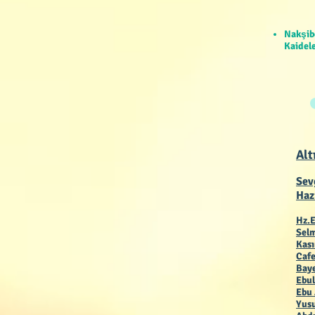
Nakşib
Kaidele
Alt
Sev
Haz
Hz.E
Selm
Kas
Cafe
Baye
Ebul
Ebu 
Yusu