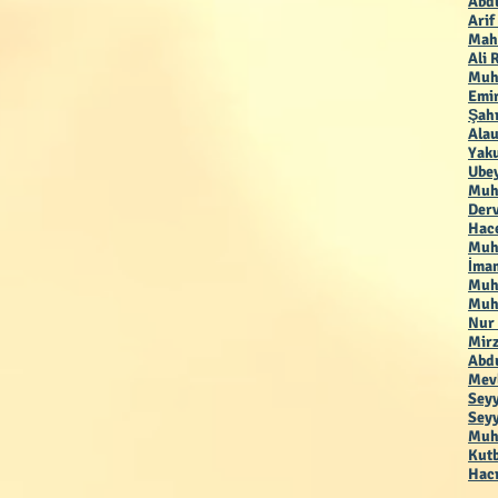
Abdu
Arif
Mah
Ali 
Muh
Emir
Şah
Alau
Yaku
Ubey
Muh
Der
Hac
Muha
İmam
Muh
Muh
Nur
Mirz
Abdu
Mevl
Seyy
Seyy
Muha
Kutb
Hacı