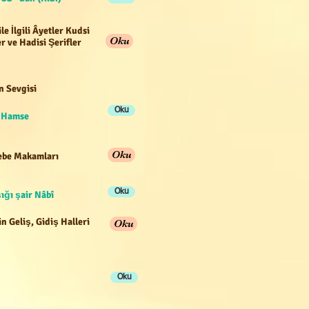
ile İlgili Âyetler Kudsi
Oku
r ve Hadisi Şerifler
n Sevgisi
Oku
e Hamse
Oku
be Makamları
Oku
ığı şair Nâbî
n Geliş, Gidiş Halleri
Oku
Oku