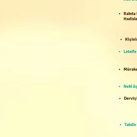
Rabıta 
Hadisle
Kişini
Letaif
Mürake
Nebî âş
Dervişi
Takdir