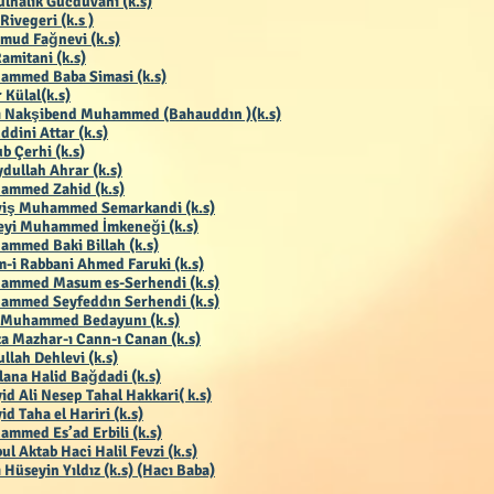
lhalik Gücdüvani (k.s)
 Rivegeri (k.s )
mud Fağnevi (k.s)
Ramitani (k.s)
ammed Baba Simasi (k.s)
 Külal(k.s)
ı Nakşibend Muhammed (Bahauddın )(k.s)
ddini Attar (k.s)
b Çerhi (k.s
)
dullah Ahrar (k.s)
ammed Zahid (k.s)
viş Muhammed Semarkandi (k.s)
eyi Muhammed İmkeneği (k.s)
mmed Baki Billah (k.s)
-i Rabbani Ahmed Faruki (k.s)
ammed Masum es-Serhendi (k.s)
ammed Seyfeddın Serhendi (k.s)
 Muhammed Bedayunı (k.s)
a Mazhar-ı Cann-ı Canan (k.s)
llah Dehlevi (k.s)
ana Halid Bağdadi (k.s)
id Ali Nesep Tahal Hakkari( k.s)
id Taha el Hariri (k.s)
mmed Es’ad Erbili (k.s)
ul Aktab Haci Halil Fevzi (k.s)
 Hüseyin Yıldız (k.s) (Hacı Baba)