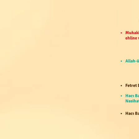
Muhakk
ehline
Allah-ü
Fetret 
Hacı B
Nasihat
Hacı Ba