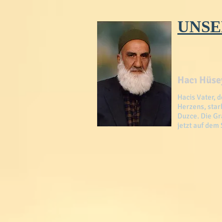
UNSE
Hacı Hüsey
Hacis Vater, 
Herzens, star
Duzce. Die Gr
jetzt auf dem