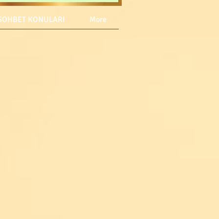
SOHBET KONULARI
More