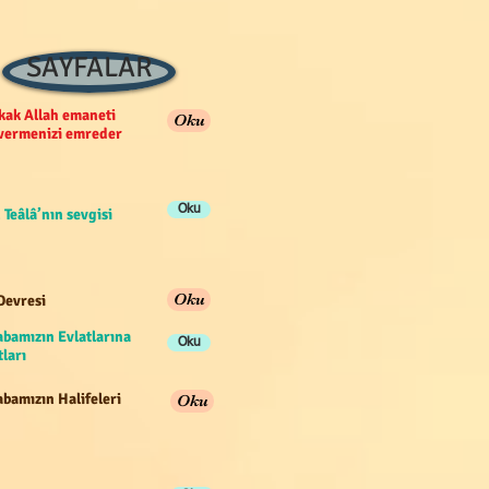
SAYFALAR
ak Allah emaneti
Oku
 vermenizi emreder
Oku
 Teâlâ’nın sevgisi
Oku
Devresi
abamızın Evlatlarına
Oku
ları
bamızın Halifeleri
Oku