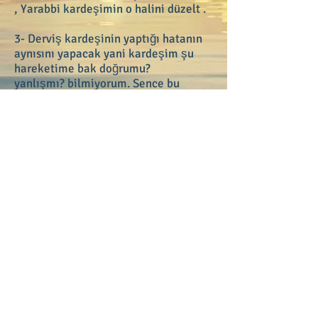
, Yarabbi kardeşimin o halini düzelt .
3- Derviş kardeşinin yaptığı hatanın
aynısını yapacak yani kardeşim şu
hareketime bak doğrumu?
yanlışmı? bilmiyorum. Sence bu
hareketim nasıldır diye soracak ve
kardeşinin kendi yaptığı hatayı
anlamasını sağlayacak.
4-Diğer yollar denendikten sonra eğer
bir değişilik olmaz ise , derviş
kardeşinle oturup onunla yüz yüze
konuşman gerekir . Bu takvada en
zayıf hal iken İslamda güzeldir.
- Bu Şerefli Nakşi bendi tarikatında
mahrumiyet yoktur.
- Ezeli bedbahtlığı olan kişi bu
tarıkattan nasiplenemez.
- Her kim bu kapıya geldiyse mahzun