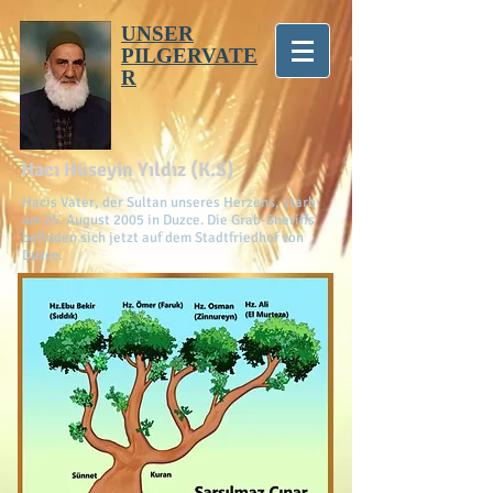
UNSER
PILGERVATE
R
Hacı Hüseyin Yıldız (K.S)
Hacis Vater, der Sultan unseres Herzens, starb
am 25. August 2005 in Duzce. Die Grab-Sheriffs
befinden sich jetzt auf dem Stadtfriedhof von
Duzce.