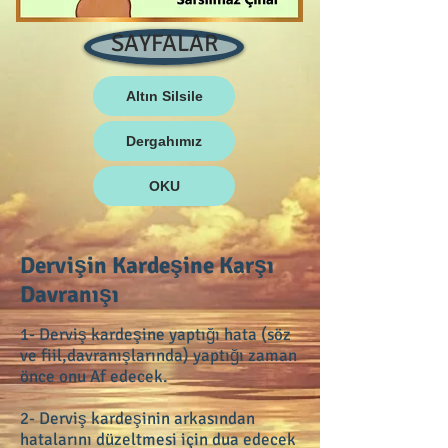
SAYFALAR
Altın Silsile
Dergahımız
OKU
Dervişin Kardeşine Karşı
Davranışı
1- Derviş kardeşine yaptığı hata (söz
ve fiil,davranışlarında) yaptığı zaman
önce onu Af edecek.
2- Derviş kardeşinin arkasından
hatalarını düzeltmesi için dua edecek