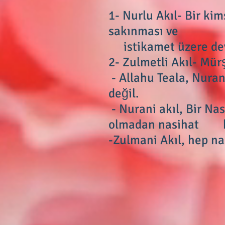
1- Nurlu Akıl- Bir ki
sakınması ve
istikamet üzere dev
2- Zulmetli Akıl- Mürş
- Allahu Teala, Nurani 
değil.
- Nurani akıl, Bir Nas
olmadan nasihat ka
-Zulmani Akıl, hep na