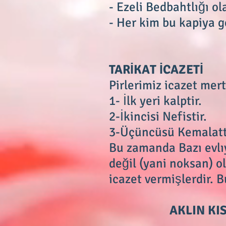
- Ezeli Bedbahtlığı o
- Her kim bu kapiya 
TARİKAT İCAZETİ
Pirlerimiz icazet mert
1- İlk yeri kalptir.
2-İkincisi Nefistir.
3-Üçüncüsü Kemalatt
Bu zamanda Bazı evlı
değil (yani noksan) o
icazet vermişlerdir. B
AKLIN KISIM