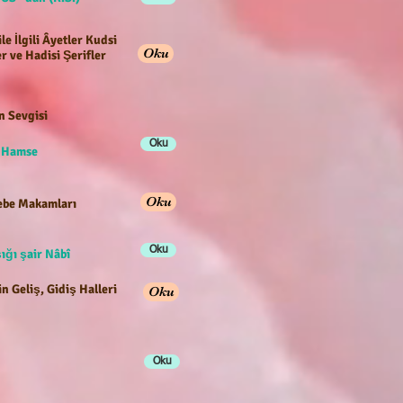
ile İlgili Âyetler Kudsi
Oku
r ve Hadisi Şerifler
n Sevgisi
Oku
e Hamse
Oku
be Makamları
Oku
ığı şair Nâbî
n Geliş, Gidiş Halleri
Oku
Oku