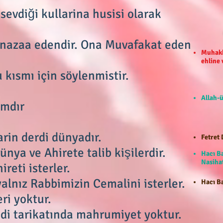
evdiği kullarina husisi olarak
ünazaa edendir. Ona Muvafakat eden
Muhakk
ehline
 kısmı için söylenmistir.
Allah-ü
ımdır
arin derdi dünyadır.
Fetret 
ünya ve Ahirete talib kişilerdir.
Hacı B
Nasihat
ireti isterler.
yalnız Rabbimizin Cemalini isterler.
Hacı Ba
ri yoktur.
ndi tarikatında mahrumiyet yoktur.