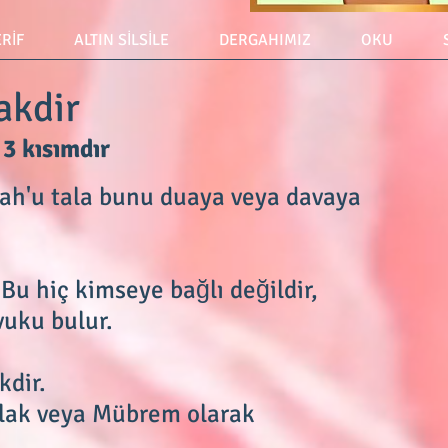
ERİF
ALTIN SİLSİLE
DERGAHIMIZ
OKU
ir
sımdır
lah'u tala bunu duaya veya davaya
Bu hiç kimseye bağlı değildir,
vuku bulur.
kdir.
lak veya Mübrem olarak