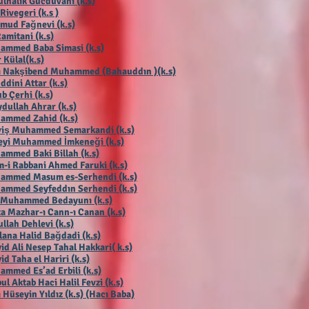
lhalik Gücdüvani (k.s)
 Rivegeri (k.s )
mud Fağnevi (k.s)
Ramitani (k.s)
ammed Baba Simasi (k.s)
 Külal(k.s)
ı Nakşibend Muhammed (Bahauddın )(k.s)
ddini Attar (k.s)
b Çerhi (k.s
)
dullah Ahrar (k.s)
ammed Zahid (k.s)
viş Muhammed Semarkandi (k.s)
eyi Muhammed İmkeneği (k.s)
mmed Baki Billah (k.s)
-i Rabbani Ahmed Faruki (k.s)
ammed Masum es-Serhendi (k.s)
ammed Seyfeddın Serhendi (k.s)
 Muhammed Bedayunı (k.s)
a Mazhar-ı Cann-ı Canan (k.s)
llah Dehlevi (k.s)
ana Halid Bağdadi (k.s)
id Ali Nesep Tahal Hakkari( k.s)
id Taha el Hariri (k.s)
mmed Es’ad Erbili (k.s)
ul Aktab Haci Halil Fevzi (k.s)
 Hüseyin Yıldız (k.s) (Hacı Baba)