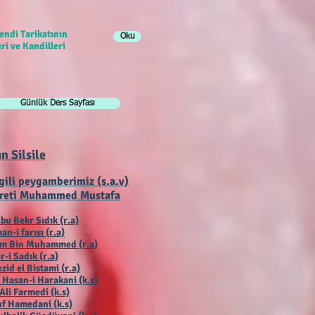
endi Tarikatının
Oku
ri ve Kandilleri
Günlük Ders Sayfası
ın Silsile
gili peygamberimiz (s.a.v)
reti Muhammed Mustafa
bu Bekr Sıdık (r.a)
an-i farısı (r.a)
ım Bin Muhammed (r.a)
r-i Sadık (r.a)
zid el Bistami (r.a)
 Hasan-i Harakani (k.s)
Ali Farmedi (k.s)
f Hamedani (k.s)