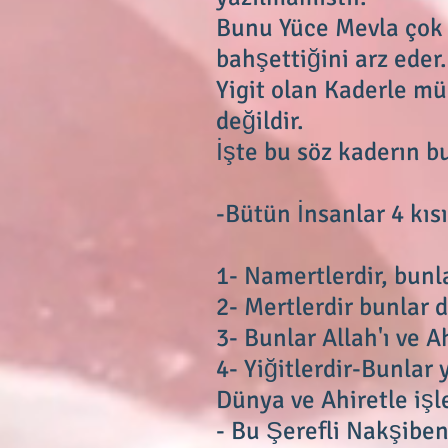
Bunu Yüce Mevla çok s
bahşettiğini arz eder.
Yigit olan Kaderle m
değildir.
İşte bu söz kaderın bu
-Bütün İnsanlar 4 kıs
1- Namertlerdir, bunl
2- Mertlerdir bunlar d
3- Bunlar Allah'ı ve Ah
4- Yiğitlerdir-Bunlar 
Dünya ve Ahiretle işle
- Bu Şerefli Nakşibe