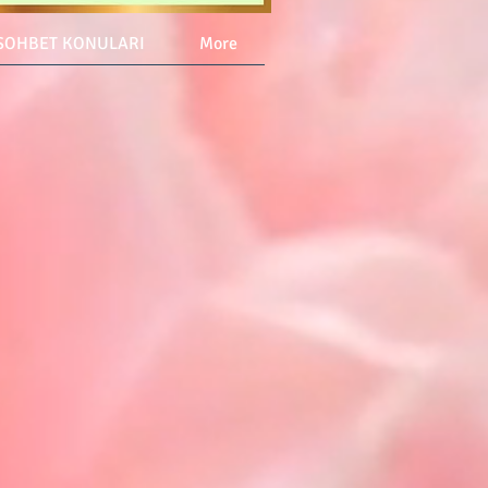
SOHBET KONULARI
More