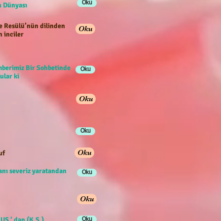
Oku
han Dünyası
e Resülü’nün dilinden
Oku
n inciler
berimiz Bir Sohbetinde
Oku
ular ki
Oku
Oku
Oku
uf
anı severiz yaratandan
Oku
Oku
US ‘ dan (K.S.)
Oku