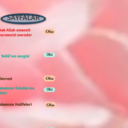
SAYFALAR
ak Allah emaneti
Oku
 vermenizi emreder
Oku
 Teâlâ’nın sevgisi
Oku
Devresi
abamızın Evlatlarına
Oku
ları
bamızın Halifeleri
Oku