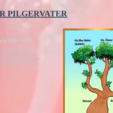
R PILGERVATER
in Yıldız (K.S)
der Sultan unseres
b am 25. August 2005 in
ab-Sheriffs befinden sich
 Stadtfriedhof von Duzce.