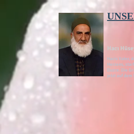
UNSE
Hacı Hüsey
Hacis Vater, 
Herzens, star
Duzce. Die Gr
jetzt auf dem