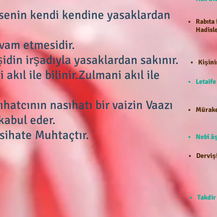
msenin kendi kendine yasaklardan
Rabıta 
Hadisle
am etmesidir.
idin irşadıyla yasaklardan sakınır.
Kişini
akıl ile bilinir.Zulmani akıl ile
Letaif
ıhatcının nasıhatı bir vaizin Vaazı
Mürake
bul eder.
sihate Muhtaçtır.
Nebî âş
Dervişi
Takdir