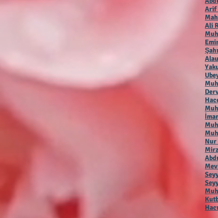
Abdu
Arif
Mah
Ali 
Muh
Emir
Şah
Alau
Yaku
Ubey
Muh
Der
Hac
Muha
İmam
Muh
Muh
Nur
Mirz
Abdu
Mevl
Seyy
Seyy
Muha
Kutb
Hacı