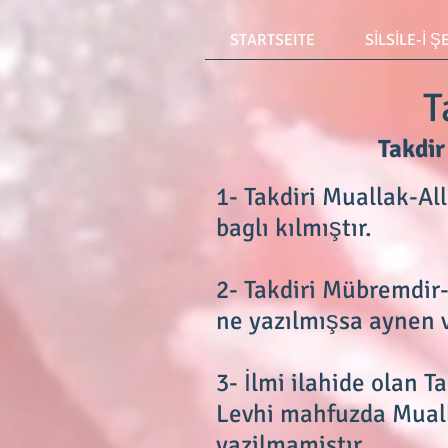
STARTSEITE
SİLSİLE-İ Ş
Takd
Takdir 3 kı
1- Takdiri Muallak-Al
baglı kılmıştır.
2- Takdiri Mübremdir-
ne yazılmışsa aynen 
3- İlmi ilahide olan Ta
Levhi mahfuzda Mual
yazilmamistır.