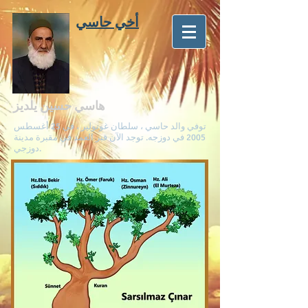
أخي حاسي
هاسي حسين يلديز
توفي والد حاسي ، سلطان غونولير ، في 25 أغسطس
2005 في دوزجه. توجد الآن قبر العمد في مقبرة مدينة
دوزجي.