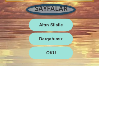
SAYFALAR
Altın Silsile
Dergahımız
OKU