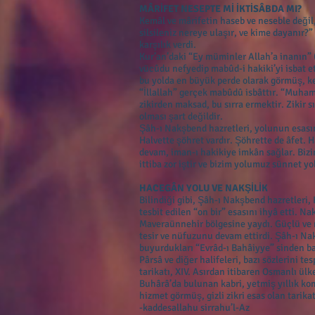
MÂRİFET NESEPTE Mİ İKTİSÂBDA MI?
Kemâl ve mârifetin haseb ve neseble değil
silsileniz nereye ulaşır, ve kime dayanır?” 
karşılık verdi.
Kur’an’daki “Ey müminler Allah’a inanın” 
vücûdu nefyedip mabûd-i hakiki’yi isbat 
bu yolda en büyük perde olarak görmüş, kel
“İllallah” gerçek mabûdû isbâttır. “Muha
zikirden maksad, bu sırra ermektir. Zikir s
olması şart değildir.
Şâh-ı Nakşbend hazretleri, yolunun esasın
Halvette şöhret vardır. Şöhrette de âfet. 
devam, iman-ı hakikiye imkân sağlar. Bizi
ittiba zor iştir ve bizim yolumuz sünnet yo
HACEGÂN YOLU VE NAKŞİLİK
Bilindiği gibi, Şâh-ı Nakşbend hazretler
tesbit edilen “on bir” esasını ihyâ etti.
Maveraünnehir bölgesine yaydı. Güçlü ve mü
tesir ve nüfuzunu devam ettirdi. Şâh-ı N
buyurdukları “Evrâd-ı Bahâiyye” sinden b
Pârsâ ve diğer halifeleri, bazı sözlerini t
tarikatı, XIV. Asırdan itibaren Osmanlı ül
Buhârâ’da bulunan kabri, yetmiş yıllık ko
hizmet görmüş, gizli zikri esas olan tari
-kaddesallahu sirrahu’l-Az