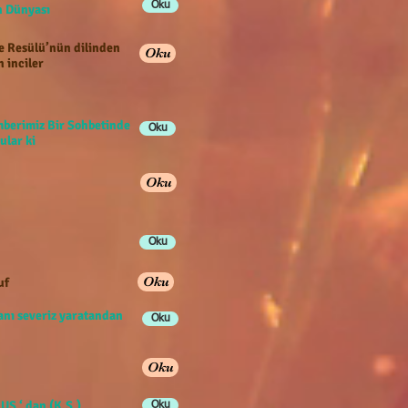
Oku
han Dünyası
e Resülü’nün dilinden
Oku
n inciler
berimiz Bir Sohbetinde
Oku
ular ki
Oku
Oku
Oku
uf
anı severiz yaratandan
Oku
Oku
US ‘ dan (K.S.)
Oku