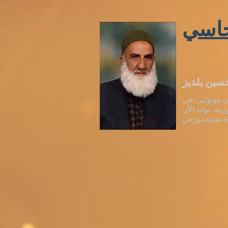
اسي
 غونولير ، في
200 في دوزجه. توجد الآن