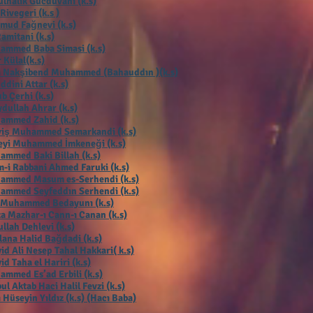
lhalik Gücdüvani (k.s)
 Rivegeri (k.s )
mud Fağnevi (k.s)
Ramitani (k.s)
ammed Baba Simasi (k.s)
 Külal(k.s)
ı Nakşibend Muhammed (Bahauddın )(k.s)
ddini Attar (k.s)
b Çerhi (k.s
)
dullah Ahrar (k.s)
ammed Zahid (k.s)
viş Muhammed Semarkandi (k.s)
eyi Muhammed İmkeneği (k.s)
mmed Baki Billah (k.s)
-i Rabbani Ahmed Faruki (k.s)
ammed Masum es-Serhendi (k.s)
ammed Seyfeddın Serhendi (k.s)
 Muhammed Bedayunı (k.s)
a Mazhar-ı Cann-ı Canan (k.s)
llah Dehlevi (k.s)
ana Halid Bağdadi (k.s)
id Ali Nesep Tahal Hakkari( k.s)
id Taha el Hariri (k.s)
mmed Es’ad Erbili (k.s)
ul Aktab Haci Halil Fevzi (k.s)
 Hüseyin Yıldız (k.s) (Hacı Baba)