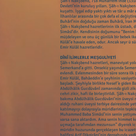
Şâh-ı Nakşbend, 718 Muharrem’inde (1318 
Devleti’nin kuruluş yılları. Şâh-ı Nakşbe
kuşattı. İşgal edip yaktı yıktı ve târ u mâ
İlhanlılar arasında bir çok defa el değişt
Buhârî’nin doğduğu zaman Buhârâ, İran Mo
Şâh-ı Nakşbend hazretlerinin ilk üstadı,
Simâsî’dir. Kendisinin doğumunu “Benim b
müjdeleyen ve onu üç günlük bir bebek ike
Külâl’e havale eden, odur. Ancak seyr ü 
Emir Külâl hazretleridir.
DÎNÎ İLİMLERLE MEŞGULİYETİ
Şâh-ı Nakşbend hazretleri, maneviyat yolun
Semerkand’a gitti. Onsekiz yaşında Semer
evlendi. Evlenmesinden bir süre sonra ilk 
Emir Külâl, Bahâeddin’e şeyhinin vasiyet
başladı. Şeyhiyle birlikte Nesef’e giden B
Abdülhâlik Gucdüvânî zamanında gizli zi
cehri zikir, hafi ile birleştirildi. Şâh-ı Na
bakıma Abdülhâlik Gucdüvâni’nin üveysi mü
aldığı ruhani üveysi terbiye dairesinde yet
katılmayışı dolayısıyla müridlerinin tepki
Muhammed Baba Simâsî’nin senin yetişme
varsa sana aktardım. Ama senin himmet kuş
uçmağa tarafımdan mezunsun” diyerek icaz
müridin huzurunda gerçekleşen bu icazett
halifesi Arif Dikgirâni’nin dergahında yedi