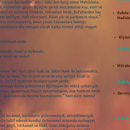
Oğlum Bahâeddin, zikr-i ilâhi’den fariğ olma! Mahlûkata
l, hizmetten geçer. Ayağını şeriat seccadesine koy, emir ve
mel et, sünnete ittibâ et, ruhsatları bırak, bid’atlerden kaç
Rabıta 
et bekliyor. Hafi zikre sarıl. Allah yâr ve yardımcın olsun.”
Hadisle
metin muktezasınca, onun yaralı hayvanlara baktığı;
temizliğiyle bile meşgul olarak halka hizmet ettiği rivayet
Kişini
 mükteseb midir
Letaif
ezbedir. Hakk’ın ikrâmıdır.
 ve semâ var mıdır?
Mürake
cümen”dir. Yani zâhir halk ile, bâtın Hakk ile bulunmaktır.
ur’an’daki: “Ne ticaret ve ne de alış-verişin Allah’ın
ûr. 24/37) âyetinde bunlara işaret vardır.
Nebî âş
 bakmayı daima yükselmeyi öğütleyen bir mânâ sultanıydı.
utmaz, oyununuzu büyük oynamazsanız, size hakkımı helâl
Dervişi
, ayaklarınızla başıma basmalısınız.” Yani sizin mânevi
ı.
:
yük keramet, kerametin gizlenmesiydi, setredilmesiydi.
Takdir
le taltif ederek kendisi ile keramet arasında muhayyer
met değil, istikamet ve Hakk rızası olduğunu anlarsa