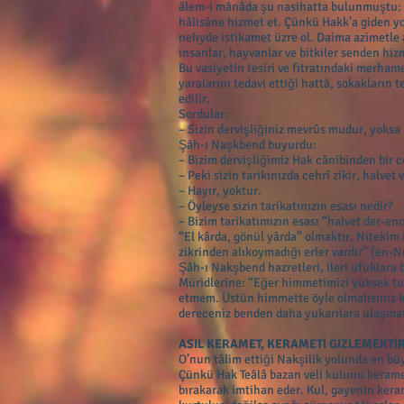
âlem-i mânâda şu nasihatta bulunmuştu: “
hâlisâne hizmet et. Çünkü Hakk’a giden yo
nehyde istikamet üzre ol. Daima azimetle a
insanlar, hayvanlar ve bitkiler senden hizm
Bu vasiyetin tesiri ve fıtratındaki merha
yaralarını tedavi ettiği hattâ, sokakların 
edilir.
Sordular:
– Sizin dervişliğiniz mevrûs mudur, yoksa
Şâh-ı Naşkbend buyurdu:
– Bizim dervişliğimiz Hak cânibinden bir c
– Peki sizin tarikınızda cehrî zikir, halvet
– Hayır, yoktur.
– Öyleyse sizin tarikatınızın esası nedir?
– Bizim tarikatımızın esası “halvet der-en
“El kârda, gönül yârda” olmaktır. Nitekim K
zikrinden alıkoymadığı erler vardır” (en-N
Şâh-ı Nakşbend hazretleri, ileri ufuklara
Müridlerine: “Eğer himmetimizi yüksek t
etmem. Üstün himmette öyle olmalısınız ki
dereceniz benden daha yukarılara ulaşmal
ASIL KERAMET, KERAMETİ GİZLEMEKTİR
O’nun tâlim ettiği Nakşilik yolunda en bü
Çünkü Hak Teâlâ bazan veli kulunu keramet
bırakarak imtihan eder. Kul, gayenin kera