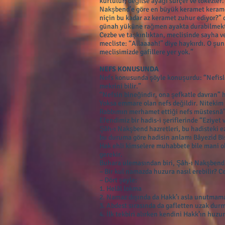
kurtulur; değilse ayağı sürçer ve tökezler
Nakşbend’e göre en büyük keramet kerame
niçin bu kadar az keramet zuhur ediyor?” 
günah yüküne rağmen ayakta durabilmekt
Cezbe ve taşkınlıktan, meclisinde sayha 
mecliste: “Allaaaah!” diye haykırdı. O şunl
meclisimizde gafillere yer yok.”
NEFS KONUSUNDA
Nefs konusunda şöyle konuşurdu: “Nefisle
mekrini bilir.”
“Nefsin bineğindir, ona şefkatle davran” 
Yoksa emmare olan nefs değildir. Nitekim 
Rabbımın merhamet ettiği nefs müstesnâ” 
Efendimiz bir hadis-i şeriflerinde “Eziyet
Şâh-ı Nakşbend hazretleri, bu hadisteki ez
bu duruma göre hadisin anlamı Bâyezid Bis
Hak ehli kimselere muhabbete bile mani o
gerekir.
Buhara ulemasından biri, Şâh-ı Nakşbend 
– Bir kul namazda huzura nasıl erebilir? Ce
– Dört şeyle:
1. Helâl lokma
2. Namaz dışında da Hakk’ı asla unutmam
3. Abdest sırasında da gafletten uzak dur
4. İlk tekbiri alırken kendini Hakk’ın huz