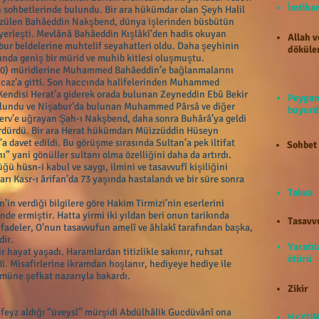
İmti
n sohbetlerinde bulundu. Bir ara hükümdar olan Şeyh Halil
 üzülen Bahâeddin Nakşbend, dünya işlerinden büsbütün
yerleşti. Mevlânâ Bahâeddin Kışlâkî’den hadis okuyan
Allah v
ur beldelerine muhtelif seyahatleri oldu. Daha şeyhinin
döküle
ında geniş bir mürid ve muhib kitlesi oluşmuştu.
1370) müridlerine Muhammed Bahâeddin’e bağlanmalarını
Hicaz’a gitti. Son haccında halifelerinden Muhammed
 Kendisi Herat’a giderek orada bulunan Zeyneddin Ebû Bekir
Peygam
bulundu ve Nişabur’da bulunan Muhammed Pârsâ ve diğer
buyurd
erv’e uğrayan Şah-ı Nakşbend, daha sonra Buhârâ’ya geldi
sürdürdü. Bir ara Herat hükümdarı Müizzüddin Hüseyn
a davet edildi. Bu görüşme sırasında Sultan’a pek iltifat
Sohbet
 yani gönüller sultanı olma özelliğini daha da artırdı.
ğü hüsn-i kabul ve saygı, ilmini ve tasavvufî kişiliğini
rı Kasr-ı ârifan’da 73 yaşında hastalandı ve bir süre sonra
Takva
’in verdiği bilgilere göre Hakim Tirmizi’nin eserlerini
nde ermiştir. Hatta yirmi iki yıldan beri onun tarikında
Tasavv
fadeler, O’nun tasavvufun amelî ve âhlakî tarafından başka,
dir.
Yaratıl
 hayat yaşadı. Haramlardan titizlikle sakınır, ruhsat
ötürü
di. Misafirlerine ikramdan hoşlanır, hediyeye hediye ile
müne şefkat nazarıyla bakardı.
Zikir
eyz aldığı “üveysî” mürşidi Abdülhâlik Gucdüvânî ona
Hz.YUN