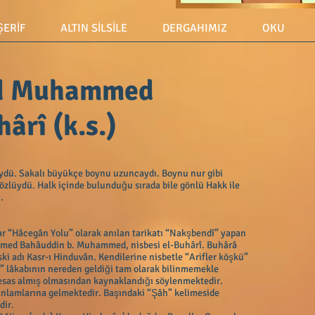
 ŞERİF
ALTIN SİLSİLE
DERGAHIMIZ
OKU
d Muhammed
ârî (k.s.)
ydü. Sakalı büyükçe boynu uzuncaydı. Boynu nur gibi
l sözlüydü. Halk içinde bulunduğu sırada bile gönlü Hakk ile
.
ar “Hâcegân Yolu” olarak anılan tarikatı “Nakşbendî” yapan
hammed Bahâuddin b. Muhammed, nisbesi el-Buhârî. Buhârâ
ski adı Kasr-ı Hinduvân. Kendilerine nisbetle “Arifler köşkü”
d” lâkabının nereden geldiği tam olarak bilinmemekle
”yı esas almış olmasından kaynaklandığı söylenmektedir.
nlamlarına gelmektedir. Başındaki “Şâh” kelimeside
dir.