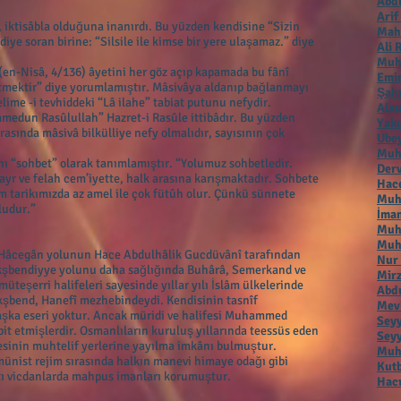
Abdu
Arif
, iktisâbla olduğuna inanırdı. Bu yüzden kendisine “Sizin
Mah
diye soran birine: “Silsile ile kimse bir yere ulaşamaz.” diye
Ali 
Muh
(en-Nisâ, 4/136) âyetini her göz açıp kapamada bu fânî
Emir
etmektir” diye yorumlamıştır. Mâsivâya aldanıp bağlanmayı
Şah
ime -i tevhiddeki “Lâ ilahe” tabiat putunu nefydir.
Alau
mmedun Rasûlullah” Hazret-i Rasûle ittibâdır. Bu yüzden
Yaku
ırasında mâsivâ bilkülliye nefy olmalıdır, sayısının çok
Ubey
Muh
ı “sohbet” olarak tanımlamıştır. “Yolumuz sohbetledir.
Der
Hayr ve felah cem’iyette, halk arasına karışmaktadır. Sohbete
Hac
m tarikımızda az amel ile çok fütûh olur. Çünkü sünnete
Muha
ludur.”
İmam
Muh
Muh
i, Hâcegân yolunun Hace Abdulhâlik Gucdüvânî tarafından
Nur
 Nakşbendiyye yolunu daha sağlığında Buhârâ, Semerkand ve
Mirz
teşerri halifeleri sayesinde yıllar yılı İslâm ülkelerinde
Abdu
akşbend, Hanefî mezhebindeydi. Kendisinin tasnîf
Mevl
aşka eseri yoktur. Ancak müridi ve halifesi Muhammed
Seyy
espit etmişlerdir. Osmanlıların kuruluş yıllarında teessüs eden
Seyy
kesinin muhtelif yerlerine yayılma imkânı bulmuştur.
Muha
münist rejim sırasında halkın manevi himaye odağı gibi
Kutb
katı vicdanlarda mahpus imanları korumuştur.
Hacı