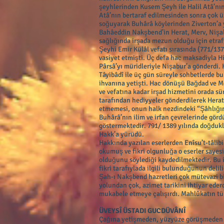
şeyhlerinden Kusem Şeyh ile Halil Atâ’nı
Atâ’nın bertaraf edilmesinden sonra çok
soğuyarak Buhârâ köylerinden Ziverton’a 
Bahâeddin Nakşbend’in Herat, Merv, Nişab
sağlığında irşada mezun olduğu için etraf
Şeyhi Emir Külâl vefatı sırasında (771/
vasiyet etmişti. Üç defa hac maksadiyla 
Pârsâ’yı müridleriyle Nişabur’a gönderdi.
Tâyibâdî ile üç gün süreyle sohbetlerde 
ihvanına yetişti. Hac dönüşü Bağdad ve M
ve vefatına kadar irşad hizmetini orada 
tarafından hediyyeler gönderdilerek Herat’
etmemesi, onun halk nezdindeki “Şâhlığını”
Buhârâ’nın ilim ve irfan çevrelerinde gördü
göstermektedir. 791/ 1389 yılında doğdukla
Hakk’a yürüdü.
Hakkında yazılan eserlerden Enîsu’t-tâlibin
okumuş ve fikri olgunluğa o eserler sayesi
olduğunu söylediği kaydedilmektedir. Bu i
fikri tarafıylada ilgili bulunduğunun delili
Şah-ı Nakşbend hazretleri çok mütevazi bir
yolundan çok, azimet tarikini ihtiyar eder
mukabele etmeye çalışırdı. Mahlûkatın tü
ÜVEYSÎ ÜSTADI GUCDÜVÂNÎ
Çağına yetişmeden, yüzyüze görüşmeden f