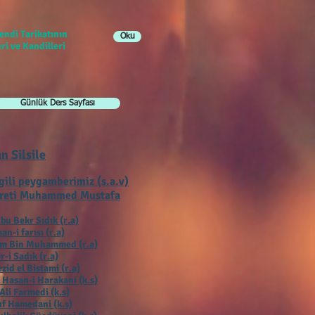
endi Tarikatının
Oku
ri ve Kandilleri
Günlük Ders Sayfası
ın Silsile
gili peygamberimiz (s.a.v)
reti Muhammed Mustafa
bu Bekr Sıdık (r.a)
an-i farısı (r.a)
ım Bin Muhammed (r.a)
r-i Sadık (r.a)
zid el Bistami (r.a)
 Hasan-i Harakani (k.s)
Ali Farmedi (k.s)
f Hamedani (k.s)