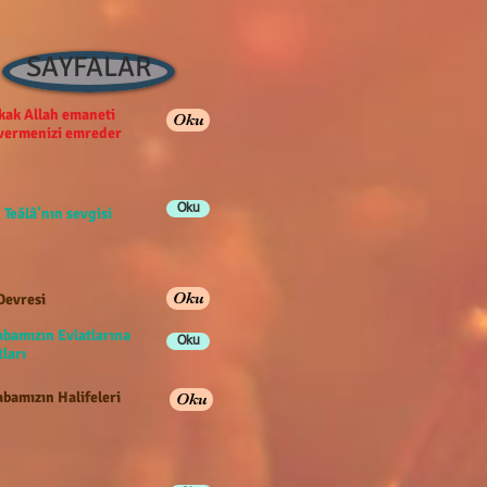
SAYFALAR
ak Allah emaneti
Oku
 vermenizi emreder
Oku
 Teâlâ’nın sevgisi
Oku
Devresi
abamızın Evlatlarına
Oku
ları
bamızın Halifeleri
Oku