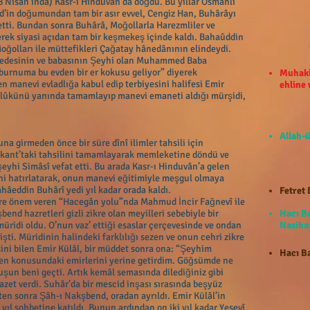
Nisan’ında) Kasr-ı Hinduvân’da doğdu. Bu yıllar Osmanlı
nd’in doğumundan tam bir asır evvel, Cengiz Han, Buhârâyı
r etti. Bundan sonra Buhârâ, Moğollarla Harezmliler ve
irerek siyasi açıdan tam bir keşmekeş içinde kaldı. Bahaûddin
ğolları ile müttefikleri Çağatay hânedânının elindeydi.
 dedesinin ve babasının Şeyhi olan Muhammed Baba
urnuma bu evden bir er kokusu geliyor” diyerek
Muhakk
n manevi evladlığa kabul edip terbiyesini halifesi Emir
ehline
sülûkünü yanında tamamlayıp manevi emaneti aldığı mürşidi,
Allah-ü
a girmeden önce bir süre dînî ilimler tahsili için
kant’taki tahsilini tamamlayarak memleketine döndü ve
şeyhi Simâsî vefat etti. Bu arada Kasr-ı Hinduvân’a gelen
ini hatırlatarak, onun manevi eğitimiyle meşgul olmaya
ahâeddin Buhârî yedi yıl kadar orada kaldı.
Fetret 
kre önem veren “Hacegân yolu”nda Mahmud İncir Fağnevî ile
kşbend hazretleri gizli zikre olan meyilleri sebebiyle bir
Hacı B
ridi oldu. O’nun vaz’ ettiği esaslar çerçevesinde ve ondan
Nasihat
işti. Müridinin halindeki farklılığı sezen ve onun cehri zikre
sini bilen Emir Külâl, bir müddet sonra ona: “Şeyhim
Hacı Ba
n konusundaki emirlerini yerine getirdim. Göğsümde ne
un beni geçti. Artık kemâl semasında dilediğiniz gibi
et verdi. Suhâr’da bir mescid inşası sırasında beşyüz
en sonra Şâh-ı Nakşbend, oradan ayrıldı. Emir Külâl’in
 yıl sohbetine katıldı. Bunun ardından on iki yıl kadar Yesevî