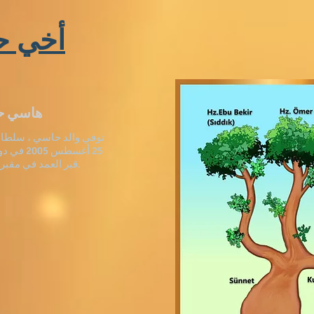
أخي ح
هاسي حسين يلديز
توفي والد حاسي ، سلطان
25 أغسطس 5
قبر العمد في مقبرة مدينة دوزجي.