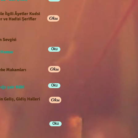
ile İlgili Âyetler Kudsi
Oku
r ve Hadisi Şerifler
n Sevgisi
Oku
e Hamse
Oku
be Makamları
Oku
ığı şair Nâbî
n Geliş, Gidiş Halleri
Oku
Oku