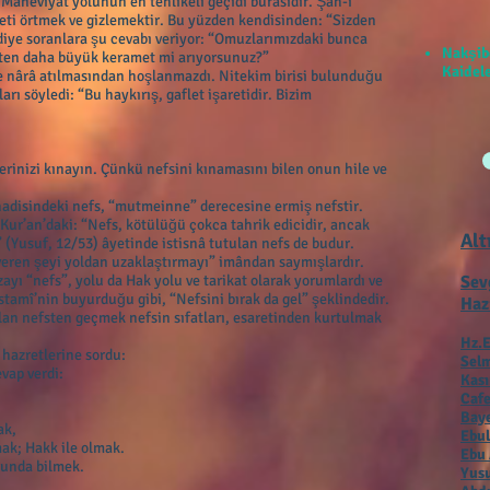
. Mâneviyat yolunun en tehlikeli geçidi burasıdır. Şâh-ı
ti örtmek ve gizlemektir. Bu yüzden kendisinden: “Sizden
diye soranlara şu cevabı veriyor: “Omuzlarımızdaki bunca
Nakşib
en daha büyük keramet mi arıyorsunuz?”
Kaidele
ve nârâ atılmasından hoşlanmazdı. Nitekim birisi bulunduğu
arı söyledi: “Bu haykırış, gaflet işaretidir. Bizim
rinizi kınayın. Çünkü nefsini kınamasını bilen onun hile ve
hadisindeki nefs, “mutmeinne” derecesine ermiş nefstir.
Kur’an’daki: “Nefs, kötülüğü çokca tahrik edicidir, ancak
Alt
(Yusuf, 12/53) âyetinde istisnâ tutulan nefs de budur.
 veren şeyi yoldan uzaklaştırmayı” imândan saymışlardır.
ayı “nefs”, yolu da Hak yolu ve tarikat olarak yorumlardı ve
Sev
tamî’nin buyurduğu gibi, “Nefsini bırak da gel” şeklindedir.
Haz
lan nefsten geçmek nefsin sıfatları, esaretinden kurtulmak
Hz.E
hazretlerine sordu:
Selm
vap verdi:
Kas
Cafe
Baye
ak,
Ebul
mak; Hakk ile olmak.
Ebu 
urunda bilmek.
Yusu