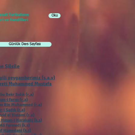
endi Tarikatının
Oku
ri ve Kandilleri
Günlük Ders Sayfası
ın Silsile
gili peygamberimiz (s.a.v)
reti Muhammed Mustafa
bu Bekr Sıdık (r.a)
an-i farısı (r.a)
ım Bin Muhammed (r.a)
r-i Sadık (r.a)
zid el Bistami (r.a)
 Hasan-i Harakani (k.s)
Ali Farmedi (k.s)
f Hamedani (k.s)