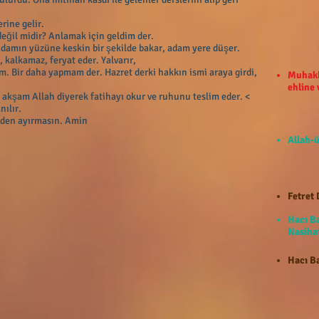
rine gelir.
eğil midir? Anlamak için geldim der.
adamın yüzüne keskin bir şekilde bakar, adam yere düşer.
 kalkamaz, feryat eder. Yalvarır,
im. Bir daha yapmam der. Hazret derki hakkın ismi araya girdi,
Muhakk
ehline
akşam Allah diyerek fatihayı okur ve ruhunu teslim eder. <
nılır.
nden ayırmasın. Amin
Allah-ü
Fetret 
Hacı B
Nasihat
Hacı Ba