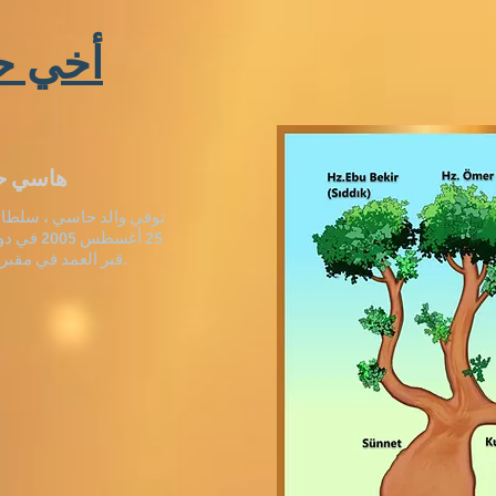
أخي ح
هاسي حسين يلديز
توفي والد حاسي ، سلطان
25 أغسطس 5
قبر العمد في مقبرة مدينة دوزجي.