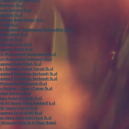
lhalik Gücdüvani (k.s)
 Rivegeri (k.s )
mud Fağnevi (k.s)
Ramitani (k.s)
ammed Baba Simasi (k.s)
 Külal(k.s)
ı Nakşibend Muhammed (Bahauddın )(k.s)
ddini Attar (k.s)
b Çerhi (k.s
)
dullah Ahrar (k.s)
ammed Zahid (k.s)
viş Muhammed Semarkandi (k.s)
eyi Muhammed İmkeneği (k.s)
mmed Baki Billah (k.s)
-i Rabbani Ahmed Faruki (k.s)
ammed Masum es-Serhendi (k.s)
ammed Seyfeddın Serhendi (k.s)
 Muhammed Bedayunı (k.s)
a Mazhar-ı Cann-ı Canan (k.s)
llah Dehlevi (k.s)
ana Halid Bağdadi (k.s)
id Ali Nesep Tahal Hakkari( k.s)
id Taha el Hariri (k.s)
mmed Es’ad Erbili (k.s)
ul Aktab Haci Halil Fevzi (k.s)
 Hüseyin Yıldız (k.s) (Hacı Baba)