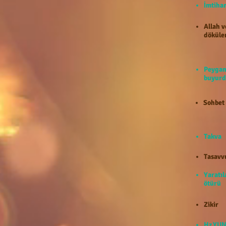
İmti
Allah v
döküle
Peygam
buyurd
Sohbet
Takva
Tasavv
Yaratıl
ötürü
Zikir
Hz.YUN