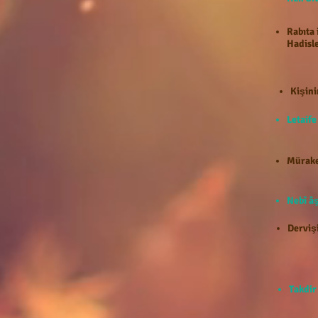
Rabıta 
Hadisle
Kişini
Letaif
Mürake
Nebî âş
Dervişi
Takdir