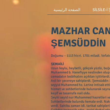
SİLSİLE-İ
الصفحة الرئيسية
MAZHAR CAN
ŞEMSÜDDİN
Doğumu – 1113 hicri. 1701 miladi. Vefatı
ŞEMAİLİ
Uzun boylu, heybetli, gökçek yüzlü, buğda
Muhammed b. Hanefiyye neslinden olup se
cemadatın tesbihatını açıktan işitirlerdi
Asil bir şecereye sahiplerdi. Şemsüddin 
seyyid Muhammed hz. Lerine intisab etti.
hizmet ve sohbetlerinde bulunarak seyru 
keşif ve tasarrufa nail oldu.
Şeyhi seyid nur Muhammed hazretleri ve
Sohbetlerinde bulundu kemale erdi. Nakşi
verdi. Sahibu zaman idi. tarikat sahipler
Gaibden teveccüh eder , tesiri derhal gör