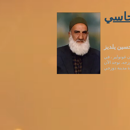
اسي
 غونولير ، في
200 في دوزجه. توجد الآن