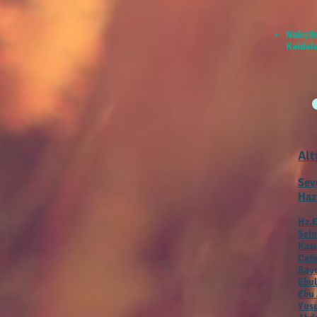
Nakşib
Kaidele
Alt
Sev
Haz
Hz.E
Selm
Kas
Cafe
Baye
Ebul
Ebu 
Yusu