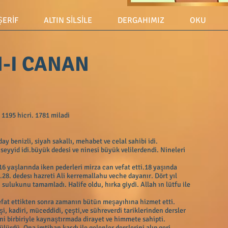
 ŞERİF
ALTIN SİLSİLE
DERGAHIMIZ
OKU
-I CANAN
 1195 hicri. 1781 miladi
y benizli, siyah sakallı, mehabet ve celal sahibi idi.
yyid idi.büyük dedesi ve ninesi büyük velilerdendi. Nineleri
.
16 yaşlarında iken pederleri mirza can vefat etti.18 yaşında
28. dedesı hazreti Ali kerremallahu veche dayanır. Dört yıl
sulukunu tamamladı. Halife oldu, hırka giydi. Allah ın lütfu ile
fat ettikten sonra zamanın bütün meşayıhına hizmet etti.
, kadiri, müceddidi, çeşti,ve sühreverdi tariklerinden dersler
ini birbiriyle kaynaştırmada dirayet ve himmete sahipti.
ülürdü. Ona imtihan kasdı ile gelenler derslerini alıp geri