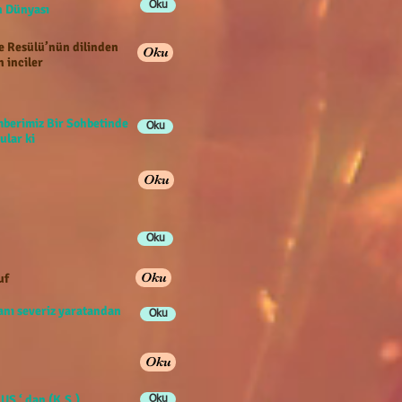
Oku
han Dünyası
e Resülü’nün dilinden
Oku
n inciler
berimiz Bir Sohbetinde
Oku
ular ki
Oku
Oku
Oku
uf
anı severiz yaratandan
Oku
Oku
US ‘ dan (K.S.)
Oku