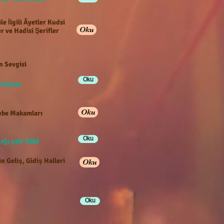
ile İlgili Âyetler Kudsi
Oku
r ve Hadisi Şerifler
n Sevgisi
Oku
e Hamse
Oku
be Makamları
Oku
ığı şair Nâbî
n Geliş, Gidiş Halleri
Oku
Oku