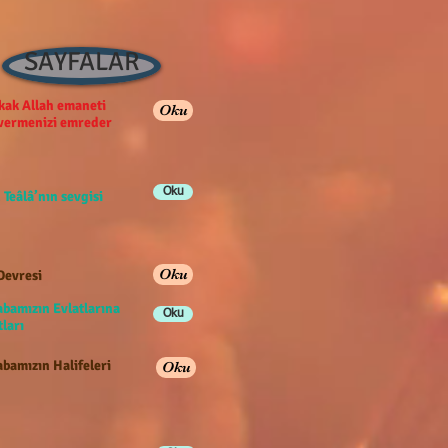
SAYFALAR
ak Allah emaneti
Oku
 vermenizi emreder
Oku
 Teâlâ’nın sevgisi
Oku
Devresi
abamızın Evlatlarına
Oku
ları
bamızın Halifeleri
Oku