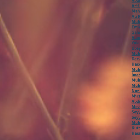
Abdu
Arif
Mah
Ali 
Muh
Emir
Şah
Alau
Yaku
Ubey
Muh
Der
Hac
Muha
İmam
Muh
Muh
Nur
Mirz
Abdu
Mevl
Seyy
Seyy
Muha
Kutb
Hacı