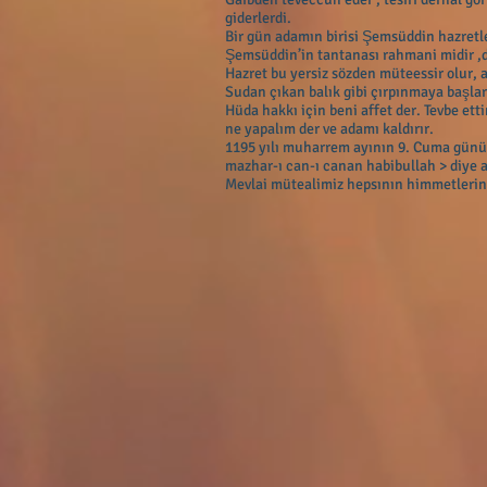
giderlerdi.
Bir gün adamın birisi Şemsüddin hazretle
Şemsüddin’in tantanası rahmani midir ,d
Hazret bu yersiz sözden müteessir olur, 
Sudan çıkan balık gibi çırpınmaya başlar,
Hüda hakkı için beni affet der. Tevbe ett
ne yapalım der ve adamı kaldırır.
1195 yılı muharrem ayının 9. Cuma günü 
mazhar-ı can-ı canan habibullah > diye a
Mevlai mütealimiz hepsının himmetleri