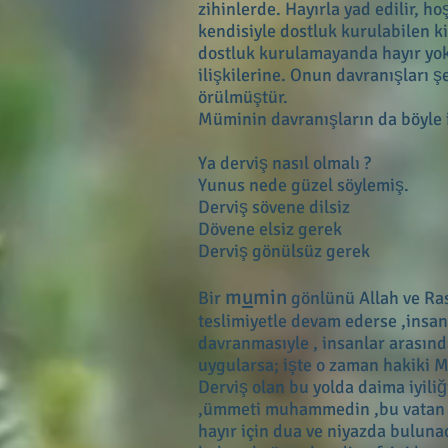
zihinlerde. Hayırla yad edilir, 
kendisiyle dostluk kurulabilen ki
dostluk kurulamayanda hayır yokt
ilişkilerine. Onun davranışları 
örülmüştür.
Müminin davranışların da böyle il
Ya derviş nasıl olmalı ?
Yunus nede güzel söylemiş.
Derviş sövene dilsiz
Dövene elsiz gerek
Derviş gönülsüz gerek
m
u
min
Bir
gönlünü Allah ve Ras
teslimiyetle devam ederse ,insa
davranmasıyle , insanlar arasınd
uygularsa; işte o zaman hakiki 
Derviş olan bu yolda daima iyili
,ümmeti muhammedin ,bu vatan ve b
hayır için dua ve niyazda buluna