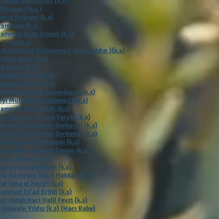
lhalik Gücdüvani (k.s)
 Rivegeri (k.s )
mud Fağnevi (k.s)
Ramitani (k.s)
ammed Baba Simasi (k.s)
 Külal(k.s)
ı Nakşibend Muhammed (Bahauddın )(k.s)
ddini Attar (k.s)
b Çerhi (k.s
)
dullah Ahrar (k.s)
ammed Zahid (k.s)
viş Muhammed Semarkandi (k.s)
eyi Muhammed İmkeneği (k.s)
mmed Baki Billah (k.s)
-i Rabbani Ahmed Faruki (k.s)
ammed Masum es-Serhendi (k.s)
ammed Seyfeddın Serhendi (k.s)
 Muhammed Bedayunı (k.s)
a Mazhar-ı Cann-ı Canan (k.s)
llah Dehlevi (k.s)
ana Halid Bağdadi (k.s)
id Ali Nesep Tahal Hakkari( k.s)
id Taha el Hariri (k.s)
mmed Es’ad Erbili (k.s)
ul Aktab Haci Halil Fevzi (k.s)
 Hüseyin Yıldız (k.s) (Hacı Baba)