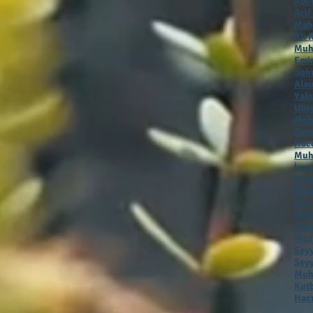
Abdu
Arif
Mah
Ali 
Muh
Emir
Şah
Alau
Yaku
Ubey
Muh
Der
Hac
Muha
İmam
Muh
Muh
Nur
Mirz
Abdu
Mevl
Seyy
Seyy
Muha
Kutb
Hacı