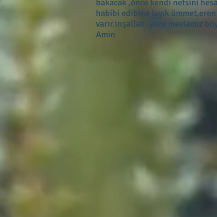
bakacak ,önce kendi nefsini hesa
habibi edibine layık ümmet,eren e
varır.inşallah. yüce mevlamız bö
Amin