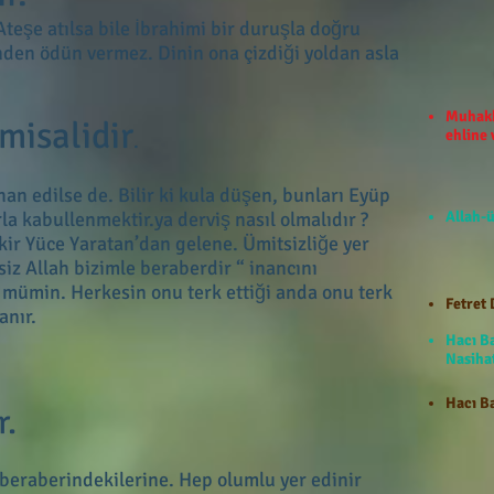
Ateşe atılsa bile İbrahimi bir duruşla doğru
nden ödün vermez. Dinin ona çizdiği yoldan asla
Muhakk
misalidir
ehline
.
han edilse de. Bilir ki kula düşen, bunları Eyüp
rla kabullenmektir.ya derviş nasıl olmalıdır ?
Allah-ü
kir Yüce Yaratan’dan gelene. Ümitsizliğe yer
iz Allah bizimle beraberdir “ inancını
 mümin. Herkesin onu terk ettiği anda onu terk
Fetret 
anır.
Hacı B
Nasihat
Hacı Ba
r.
beraberindekilerine. Hep olumlu yer edinir