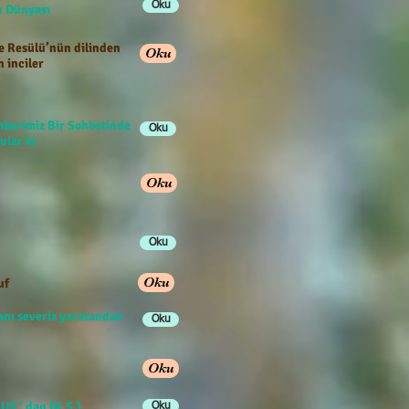
Oku
han Dünyası
e Resülü’nün dilinden
Oku
n inciler
berimiz Bir Sohbetinde
Oku
ular ki
Oku
Oku
Oku
uf
anı severiz yaratandan
Oku
Oku
US ‘ dan (K.S.)
Oku