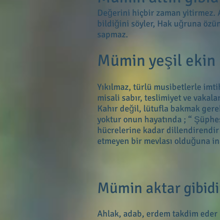
Değerini hiçbir zaman yitirmez. 
bildiğini söyler, Hak uğruna özü
sapmaz.
Mümin yeşil ekin 
Yıkılmaz, türlü musibetlerle imti
misali sabır, teslimiyet ve vakala
Kahır değil, lütufla bakmak gere
yoktur onun hayatında ; “ Şüphes
hücrelerine kadar dillendirendir
etmeyen bir mevlası olduğuna in
Mümin aktar gibidi
Ahlak, adab, erdem takdim eder 