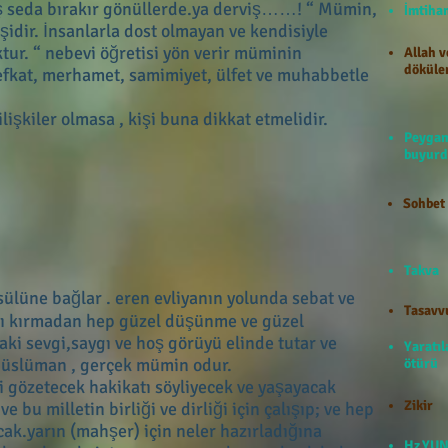
hoş seda bırakır gönüllerde.ya derviş……! “ Mümin,
İmti
şidir. İnsanlarla dost olmayan ve kendisiyle
ur. “ nebevi öğretisi yön verir müminin
Allah v
döküle
şefkat, merhamet, samimiyet, ülfet ve muhabbetle
işkiler olmasa , kişi buna dikkat etmelidir.
Peygam
buyurd
Sohbet
Takva
ülüne bağlar . eren evliyanın yolunda sebat ve
Tasavv
nı kırmadan hep güzel düşünme ve güzel
aki sevgi,saygı ve hoş görüyü elinde tutar ve
Yaratıl
Müslüman , gerçek mümin odur.
ötürü
ği gözetecek hakikatı söyliyecek ve yaşayacak
Zikir
u milletin birliği ve dirliği için çalışıp; ve hep
cak.yarın (mahşer) için neler hazırladığına
Hz.YUN