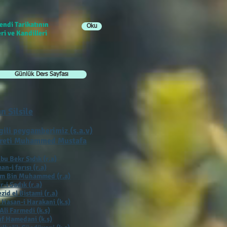
endi Tarikatının
Oku
ri ve Kandilleri
Günlük Ders Sayfası
ın Silsile
gili peygamberimiz (s.a.v)
reti Muhammed Mustafa
bu Bekr Sıdık (r.a)
an-i farısı (r.a)
ım Bin Muhammed (r.a)
r-i Sadık (r.a)
zid el Bistami (r.a)
 Hasan-i Harakani (k.s)
Ali Farmedi (k.s)
f Hamedani (k.s)