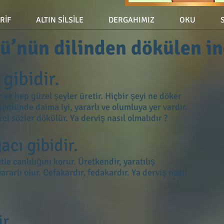
ERİF
ALTIN SİLSİLE
DERGAHIMIZ
OKU
ü’nün dilinden dökülen in
gibidir.
r ve hep güzel şeyler üretir. Hiçbir şeyi ne döker
gönlünde daima iyi, yararlı ve olumluya yer vardır.
el sözler dökülür. Ya derviş nasıl olmalıdır ?
ı gibidir.
e canlılığını korur. Üretkendir, yaratılış
arlı olur. Cefakardır, fedakardır. Ya derviş nasıl
r.