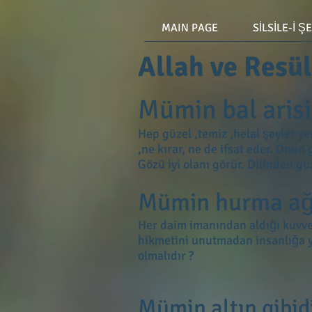
MAIN PAGE
SİLSİLE-İ Ş
Allah ve Resül
Mümin bal arisi 
Hep güzel ,temiz ,helal şeyler ye
,ne kırar, ne de ifsat eder. Onun 
Gözü iyi olanı görür. Dilinden güz
Mümin hurma ağac
Her daim imanından aldığı kuvvetl
hikmetini unutmadan insanlığa yar
olmalıdır ?
Mümin altın gibidi