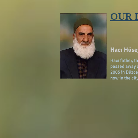
OUR 
Hacı Hüsey
Hacı father, t
passed away o
2005 in Düzce
now in the ci