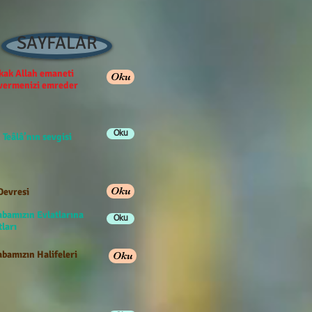
SAYFALAR
ak Allah emaneti
Oku
 vermenizi emreder
Oku
 Teâlâ’nın sevgisi
Oku
Devresi
abamızın Evlatlarına
Oku
ları
bamızın Halifeleri
Oku