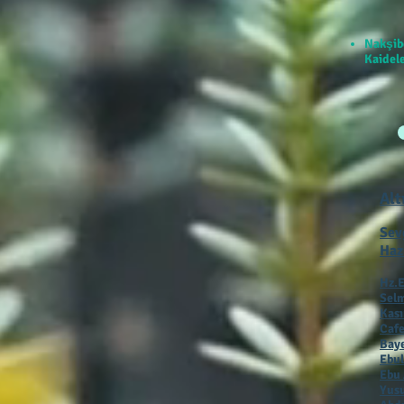
Nakşib
Kaidele
Alt
Sev
Haz
Hz.E
Selm
Kas
Cafe
Baye
Ebul
Ebu 
Yusu