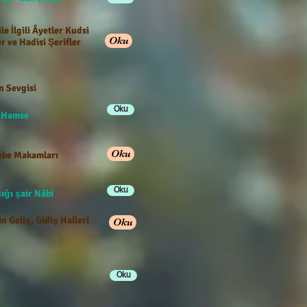
ile İlgili Âyetler Kudsi
Oku
r ve Hadisi Şerifler
n Sevgisi
Oku
e Hamse
Oku
be Makamları
Oku
ığı şair Nâbî
n Geliş, Gidiş Halleri
Oku
Oku