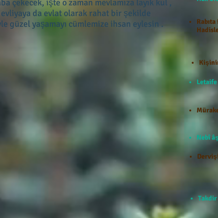
ba çekecek, işte o zaman mevlamıza layık kul ,
vliyaya da evlat olarak rahat bir şekilde
Rabıta 
yle güzel yaşamayı cümlemize ihsan eylesin .
Hadisle
Kişini
Letaif
Mürake
Nebî âş
Dervişi
Takdir