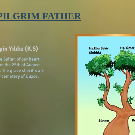
PILGRIM FATHER
in Yıldız (K.S)
he Sultan of our heart,
n the 25th of August
. The grave sheriffs are
ty cemetery of Düzce.