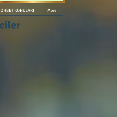
SOHBET KONULARI
More
ciler