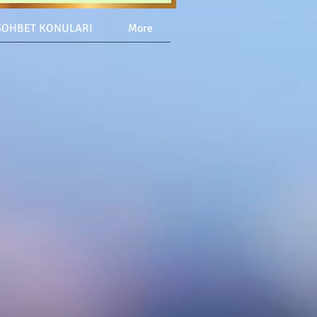
SOHBET KONULARI
More