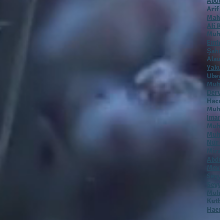
Abdu
Arif
Mah
Ali 
Muh
Emir
Şah
Alau
Yaku
Ubey
Muh
Der
Hac
Muha
İmam
Muh
Muh
Nur
Mirz
Abdu
Mevl
Seyy
Seyy
Muha
Kutb
Hacı