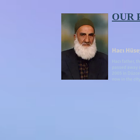
OUR 
Hacı Hüsey
Hacı father, t
passed away o
2005 in Düzce
now in the ci