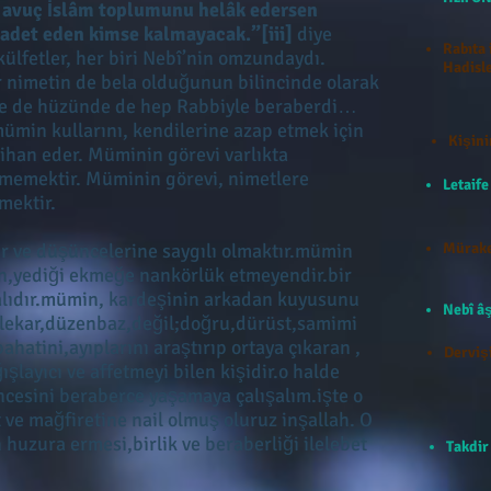
r avuç İslâm toplumunu helâk edersen
badet eden kimse kalmayacak.”[iii]
diye
Rabıta 
ülfetler, her biri Nebî’nin omzundaydı.
Hadisle
r nimetin de bela olduğunun bilincinde olarak
nçte de hüzünde de hep Rabbiyle beraberdi…
mümin kullarını, kendilerine azap etmek için
Kişini
tihan eder. Müminin görevi varlıkta
memektir. Müminin görevi, nimetlere
Letaif
mektir.
r ve düşüncelerine saygılı olmaktır.mümin
Mürake
in,yediği ekmeğe nankörlük etmeyendir.bir
malıdır.mümin, kardeşinin arkadan kuyusunu
Nebî âş
lekar,düzenbaz,değil;doğru,dürüst,samimi
ahatini,ayıplarını araştırıp ortaya çıkaran ,
Dervişi
şlayıcı ve affetmeyi bilen kişidir.o halde
cesini beraberce yaşamaya çalışalım.işte o
e mağfiretine nail olmuş oluruz inşallah. O
huzura ermesi,birlik ve beraberliği ilelebet
Takdir