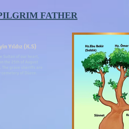
PILGRIM FATHER
in Yıldız (K.S)
he Sultan of our heart,
n the 25th of August
. The grave sheriffs are
ty cemetery of Düzce.