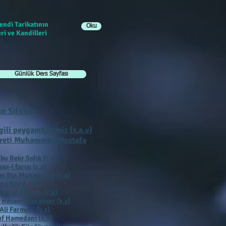
endi Tarikatının
Oku
ri ve Kandilleri
Günlük Ders Sayfası
ın Silsile
gili peygamberimiz (s.a.v)
reti Muhammed Mustafa
bu Bekr Sıdık (r.a)
an-i farısı (r.a)
ım Bin Muhammed (r.a)
r-i Sadık (r.a)
zid el Bistami (r.a)
 Hasan-i Harakani (k.s)
Ali Farmedi (k.s)
f Hamedani (k.s)