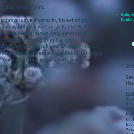
incine sahip olalım..
Nakşib
ınıyoruz ve diyoruz ki, bizleri bilgisizliğin
Kaidele
dan aydınlığa kavuştur ya Rabbi! Bizleri
 ve kuraklıktan, alevlerden, yangınlardan,
abbi! Gecelerimizi gündüze çevir, bizleri
yacağımız yükleri yükleme ya Rabbi! Bizleri
edikodudan muhafaza eyle ya Rabbi! Bu dünya
arıyla verip, huzuruna hayırlı amellerle,
Alt
p eyle ya Rabbi! Amin…
Sev
Haz
Hz.E
Selm
Kas
Cafe
Baye
Ebul
Ebu 
Yusu