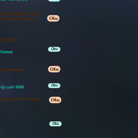
ile İlgili Âyetler Kudsi
Oku
r ve Hadisi Şerifler
n Sevgisi
Oku
e Hamse
Oku
be Makamları
Oku
ığı şair Nâbî
n Geliş, Gidiş Halleri
Oku
Oku