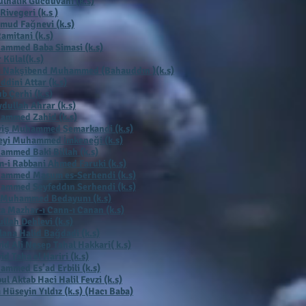
lhalik Gücdüvani (k.s)
 Rivegeri (k.s )
mud Fağnevi (k.s)
Ramitani (k.s)
ammed Baba Simasi (k.s)
 Külal(k.s)
ı Nakşibend Muhammed (Bahauddın )(k.s)
ddini Attar (k.s)
b Çerhi (k.s
)
dullah Ahrar (k.s)
ammed Zahid (k.s)
viş Muhammed Semarkandi (k.s)
eyi Muhammed İmkeneği (k.s)
mmed Baki Billah (k.s)
-i Rabbani Ahmed Faruki (k.s)
ammed Masum es-Serhendi (k.s)
ammed Seyfeddın Serhendi (k.s)
 Muhammed Bedayunı (k.s)
a Mazhar-ı Cann-ı Canan (k.s)
llah Dehlevi (k.s)
ana Halid Bağdadi (k.s)
id Ali Nesep Tahal Hakkari( k.s)
id Taha el Hariri (k.s)
mmed Es’ad Erbili (k.s)
ul Aktab Haci Halil Fevzi (k.s)
 Hüseyin Yıldız (k.s) (Hacı Baba)