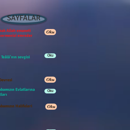
SAYFALAR
ak Allah emaneti
Oku
 vermenizi emreder
Oku
 Teâlâ’nın sevgisi
Oku
Devresi
abamızın Evlatlarına
Oku
ları
bamızın Halifeleri
Oku