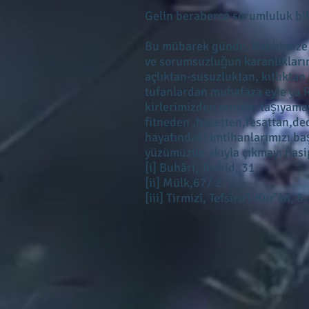
Gelin beraberce sorumluluk bil
Bu mübarek günde, Rabbimize sığ
ve sorumsuzluğun karanlıkların
açlıktan-susuzluktan, kıtlıktan
tufanlardan muhafaza eyle ya R
kirlerimizden arındır, taşıyama
fitneden ,hasetten,fesattan,d
hayatındaki imtihanlarımızı baş
yüzümüzün akıyla çıkmayı nasi
[i] Buhârî, Tevhîd, 31.
[ii] Mülk,67/ 2.
[iii] Tirmizî, Tefsîru’l-Kur’ân, 8.