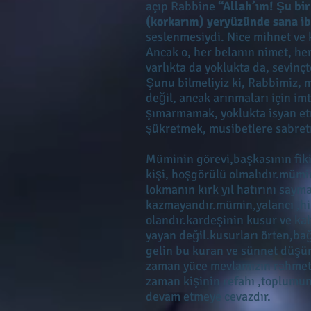
açıp Rabbine
“Allah’ım! Şu bi
(korkarım) yeryüzünde sana i
seslenmesiydi. Nice mihnet ve k
Ancak o, her belanın nimet, he
varlıkta da yoklukta da, sevi
Şunu bilmeliyiz ki, Rabbimiz, 
değil, ancak arınmaları için im
şımarmamak, yoklukta isyan et
şükretmek, musibetlere sabret
Müminin görevi,başkasının fiki
kişi, hoşgörülü olmalıdır.müm
lokmanın kırk yıl hatırını say
kazmayandır.mümin,yalancı ,hi
olandır.kardeşinin kusur ve kab
yayan değil.kusurları örten,bağı
gelin bu kuran ve sünnet düşün
zaman yüce mevlamızın rahmet v
zaman kişinin refahı ,toplumun 
devam etmeye cevazdır.