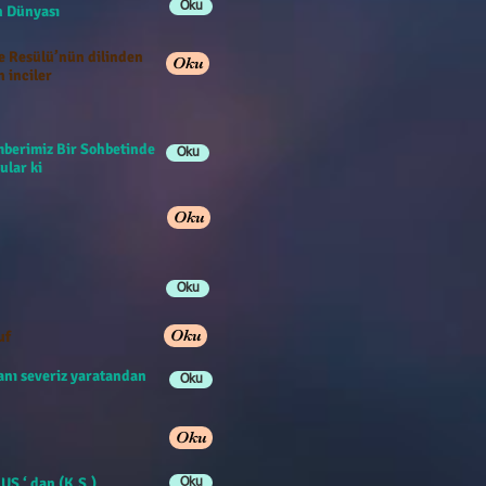
Oku
han Dünyası
e Resülü’nün dilinden
Oku
n inciler
berimiz Bir Sohbetinde
Oku
ular ki
Oku
Oku
Oku
uf
anı severiz yaratandan
Oku
Oku
US ‘ dan (K.S.)
Oku