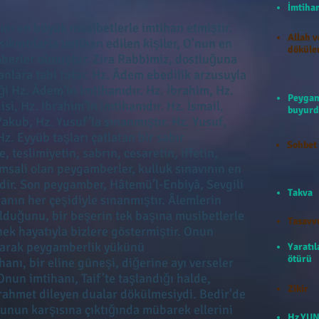
İmti
ını en büyük musibetlerle imtihan etmiştir.
Allah v
kıntılarla imtihan edilen kişiler, O’nun en
döküle
mberler olmuştur. Zira Rabbimiz, dostluğuna
hanlara tabi tutar. Hz. Âdem ebedilik arzusuyla
i Hz. Âdem’in imtihanıdır. Hz. İbrahim, Hz.
Peygam
isi, Hz. İbrahim’in imtihanıdır. Hz. İsmail,
buyurd
Yakub, Hz. Yusuf’la sınanmıştır. Hz. Yusuf,
Hz. Eyyüb taşları çatlatan bir sabır
Sohbet
 teslimiyetin, sabrın, cesaretin, iffetin,
msali olan peygamberler, kulluk sınavının en
rdir. Son peygamber, Hâtemü’l-Enbiyâ, Sevgili
Takva
anın her çeşidiyle sınanmıştır. Âlemlerin
lduğunu, bir beşerin tek başına musibetlerle
Tasavv
nek hayatıyla bizlere göstermiştir. Onun
olarak peygamberlik yükünü
Yaratıl
ötürü
nı, bir eline güneşi, diğerine ayı verseler
un imtihanı, Taif’te taşlandığı halde,
Zikir
ahmet dileyen dualar dökülmesiydi. Bedir’de
unun karşısına çıktığında mübarek ellerini
Hz.YUN