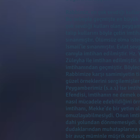
Rabbimiz, en çok sevdiği kullar
Bu sebeple geçmişte en büyük sı
çok sevdiği kulları olan peyga
talip kullarını böyle çetin imti
sınanmıştır. Ölümsüz olma isteğ
İsmail’le sınanmıştır. Evlat sevg
canıyla imtihan edilmiştir. Hz. 
Züleyha ile imtihan edilmiştir. 
imtihanından geçmiştir. Böylece,
Rabbimize karşı samimiyetin ti
güzel örneklerini sergilemişle
Peygamberimiz (s.a.s) ise imtih
Efendisi, imtihanın ne demek o
nasıl mücadele edebildiğini ör
imtihanı, Mekke’de bir yetim 
omuzlayabilmesiydi. Onun imtiha
dahi yolundan dönmemesiydi. On
dudaklarından muhataplarına r
bir avuç müminle müşrik ordus