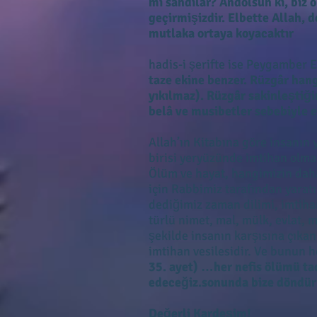
mı sandılar? Andolsun ki, biz 
geçirmişizdir. Elbette Allah, d
mutlaka ortaya koyacaktır
hadis-i şerifte ise Peygamber 
taze ekine benzer. Rüzgâr hangi
yıkılmaz). Rüzgâr sakinleştiği
belâ ve musibetler sebebiyle e
Allah’ın Kitabına göre insanın 
birisi yeryüzünde imtihan olmak
Ölüm ve hayat, hangimizin dah
için Rabbimiz tarafından yaratı
dediğimiz zaman dilimi, imtihan
türlü nimet, mal, mülk, evlat, 
şekilde insanın karşısına çıkan 
imtihan vesilesidir. Ve bunun h
35. ayet) …her nefis ölümü tada
edeceğiz.sonunda bize döndür
Değerli Kardeşim!