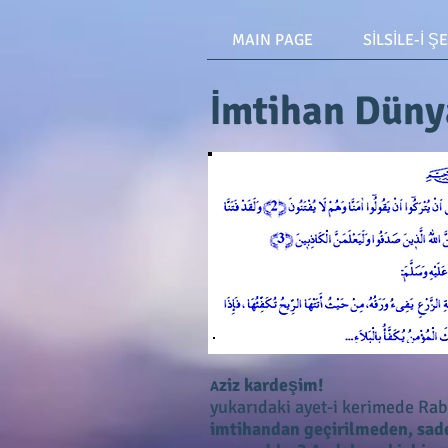
MAIN PAGE
SİLSİLE-İ Ş
İmtihan Düny
ziz kardeşim!
A
yukarıdaki ayet-i kerimede Ra
imtihandan geçirilmeden, sade