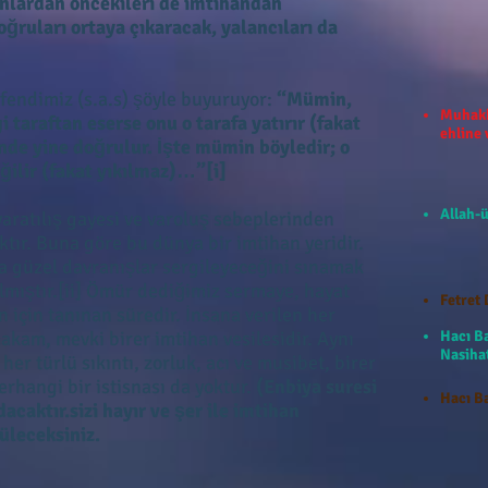
onlardan öncekileri de imtihandan
oğruları ortaya çıkaracak, yalancıları da
Efendimiz (s.a.s) şöyle buyuruyor:
“Mümin,
Muhakk
 taraftan eserse onu o tarafa yatırır (fakat
ehline
nde yine doğrulur. İşte mümin böyledir; o
ğilir (fakat yıkılmaz)…”[i]
Allah-ü
yaratılış gayesi ve varoluş sebeplerinden
tır. Buna göre bu dünya bir imtihan yeridir.
a güzel davranışlar sergileyeceğini sınamak
lmıştır.[ii] Ömür dediğimiz sermaye, hayat
Fetret 
 için tanınan süredir. İnsana verilen her
makam, mevki birer imtihan vesilesidir. Aynı
Hacı B
Nasihat
her türlü sıkıntı, zorluk, acı ve musibet, birer
erhangi bir istisnası da yoktur.
(Enbiya suresi
Hacı Ba
caktır.sizi hayır ve şer ile imtihan
üleceksiniz.