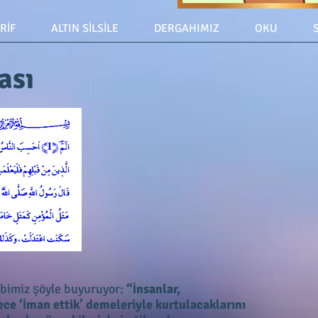
ERİF
ALTIN SİLSİLE
DERGAHIMIZ
OKU
ası
bbimiz şöyle buyuruyor:
“İnsanlar,
ce ‘İman ettik’ demeleriyle kurtulacaklarını