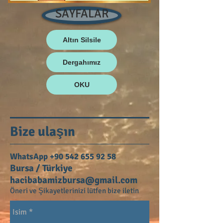
SAYFALAR
Altın Silsile
Dergahımız
OKU
Bize
ulaşın
WhatsApp
+90 542 655 92 58
​Bursa / Türkiye
hacibabamizbursa@gmail.com
Öneri ve
Şikayetlerinizi lütfen bize iletin