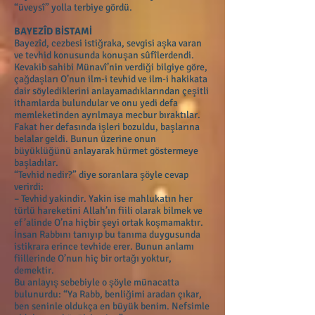
“üveysî” yolla terbiye gördü.
BAYEZÎD BİSTAMİ
Bayezîd, cezbesi istiğraka, sevgisi aşka varan
ve tevhid konusunda konuşan sûfîlerdendi.
Kevakib sahibi Münavî’nin verdiği bilgiye göre,
çağdaşları O’nun ilm-i tevhid ve ilm-i hakikata
dair söylediklerini anlayamadıklarından çeşitli
ithamlarda bulundular ve onu yedi defa
memleketinden ayrılmaya mecbur bıraktılar.
Fakat her defasında işleri bozuldu, başlarına
belalar geldi. Bunun üzerine onun
büyüklüğünü anlayarak hürmet göstermeye
başladılar.
“Tevhid nedir?” diye soranlara şöyle cevap
verirdi:
– Tevhid yakindir. Yakin ise mahlukatın her
türlü hareketini Allah’ın fiili olarak bilmek ve
ef’alinde O’na hiçbir şeyi ortak koşmamaktır.
İnsan Rabbını tanıyıp bu tanıma duygusunda
istikrara erince tevhide erer. Bunun anlamı
fiillerinde O’nun hiç bir ortağı yoktur,
demektir.
Bu anlayış sebebiyle o şöyle münacatta
bulunurdu: “Ya Rabb, benliğimi aradan çıkar,
ben seninle oldukça en büyük benim. Nefsimle