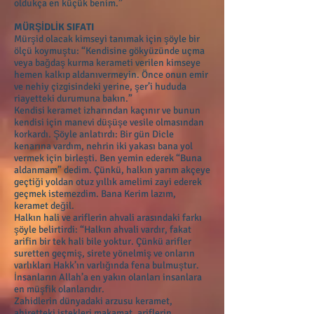
oldukça en küçük benim.”
MÜRŞİDLİK SIFATI
Mürşid olacak kimseyi tanımak için şöyle bir
ölçü koymuştu: “Kendisine gökyüzünde uçma
veya bağdaş kurma kerameti verilen kimseye
hemen kalkıp aldanıvermeyin. Önce onun emir
ve nehiy çizgisindeki yerine, şer’i hududa
riayetteki durumuna bakın.”
Kendisi keramet izharından kaçınır ve bunun
kendisi için manevi düşüşe vesile olmasından
korkardı. Şöyle anlatırdı: Bir gün Dicle
kenarına vardım, nehrin iki yakası bana yol
vermek için birleşti. Ben yemin ederek “Buna
aldanmam” dedim. Çünkü, halkın yarım akçeye
geçtiği yoldan otuz yıllık amelimi zayi ederek
geçmek istemezdim. Bana Kerim lazım,
keramet değil.
Halkın hali ve ariflerin ahvali arasındaki farkı
şöyle belirtirdi: “Halkın ahvali vardır, fakat
arifin bir tek hali bile yoktur. Çünkü arifler
suretten geçmiş, sirete yönelmiş ve onların
varlıkları Hakk’ın varlığında fena bulmuştur.
İnsanların Allah’a en yakın olanları insanlara
en müşfik olanlarıdır.
Zahidlerin dünyadaki arzusu keramet,
ahiretteki istekleri makamat, ariflerin