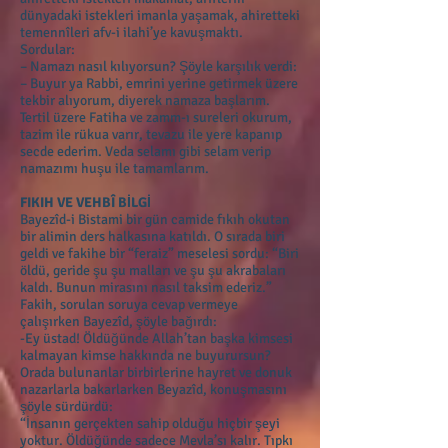
dünyadaki istekleri imanla yaşamak, ahiretteki
temennîleri afv-i ilahi’ye kavuşmaktı.
Sordular:
– Namazı nasıl kılıyorsun? Şöyle karşılık verdi:
– Buyur ya Rabbi, emrini yerine getirmek üzere
tekbir alıyorum, diyerek namaza başlarım.
Tertil üzere Fatiha ve zamm-ı sureleri okurum,
tazim ile rükua varır, tevazu ile yere kapanıp
secde ederim. Veda selamı gibi selam verip
namazımı huşu ile tamamlarım.
FIKIH VE VEHBÎ BİLGİ
Bayezîd-i Bistami bir gün camide fıkıh okutan
bir alimin ders halkasına katıldı. O sırada biri
geldi ve fakihe bir “feraiz” meselesi sordu: “Biri
öldü, geride şu şu malları ve şu şu akrabaları
kaldı. Bunun mirasını nasıl taksim ederiz.”
Fakih, sorulan soruya cevap vermeye
çalışırken Bayezîd, şöyle bağırdı:
-Ey üstad! Öldüğünde Allah’tan başka kimsesi
kalmayan kimse hakkında ne buyurursun?
Orada bulunanlar birbirlerine hayret ve donuk
nazarlarla bakarlarken Beyazîd, konuşmasını
şöyle sürdürdü:
“İnsanın gerçekten sahip olduğu hiçbir şeyi
yoktur. Öldüğünde sadece Mevla’sı kalır. Tıpkı