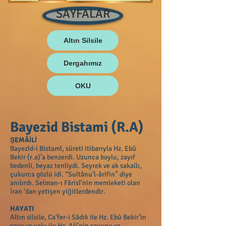
SAYFALAR
Altın Silsile
Dergahımız
OKU
Bayezid Bistami (R.A)
ŞEMÂİLİ
Bayezîd-i Bistamî, sûreti itibarıyla Hz. Ebû
Bekir (r.a)’a benzerdi. Uzunca boylu, zayıf
bedenli, beyaz tenliydi. Seyrek ve ak sakallı,
çukurca gözlü idi. “Sultânu’l-ârifin” diye
anılırdı. Selman-ı Fârisî’nin memleketi olan
İran ‘dan yetişen yiğitlerdendir.
HAYATI
Altın silsile, Ca’fer-i Sâdık ile Hz. Ebû Bekir’in
soyu ve yolu ile Hz. Ali’nin soyunu ve