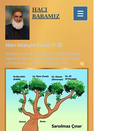
HACI
BABAMIZ
Hacı Hüseyin Yıldız (K.S)
Gönüller sultanı Hacı babamız 2005 Ağustos
ayının 25 de Düzce de vefat eder. Şu an kabri
şerifleri Düzce şehir mezarlığındadır.