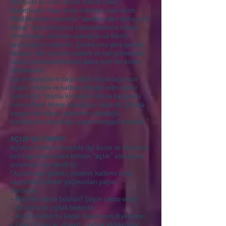
masiyete düşüreceğine dikkat çeker,
ibadetlerde ihlası önde tutmayı esas alırdı.
Müslümanlar arasında “kendisinden daha şerli
kimse” bulunduğunu zannedenlerin tevazu
nimetinden mahrum olacağını ve kibirli
sayılacağını söylerdi. Çünkü ona göre gerçek
tevazu; nefs için bir makam ve hal görmemek,
halk içinde kendisinden daha şerli bir kimse
bilmemekti.
İlgi ve kaygıların dağınıklık ve çokluğunun
insanı zihnen ve kalben meşgul edeceğine
işaret için “mutlu kimsenin ilgi ve kaygısını
teke indiren kimse olduğunu söylerdi. Çünkü
kaygısı tek olanı, gözlerinin gördüğü,
kulaklarının duyduğu şeyler meşgul etmezdi.”
AÇLIK VE HİKMET
Açlık ve hikmet arasında ilgi kurar ve hikmetin
asıl kaynaklarından birinin “açlık” olduğunu
anlatmak için derdi ki:
“Açlık bulut gibidir, insanın kalbine açlık
sayesinde hikmet yağmurları yağar.”
Sordular:
– Marifeti neyle buldun? Şöyle cevap verdi:
– Aç karın ve çıplak bedenle.
– Açlığı neden bu kadar övüyorsun diyenlere:
– Eğer Fir’avn aç olsaydı, ilahlık iddiasında