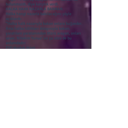
bulunmazdı, diye karşılık verdi.
HALKA HAKK NAZARLA BAKMAK:
Halka hangi nazarla bakılacağını şöyle
açıklardı:
“Halka halk nazarıyla bakan onlara buğzeder.
Ama halka hâlikları dolayısıyla bakan;
yaratılanı yaratanından ötürü arayan, onları
sever. Nitekim Yunus’ un şu sözü de bu
anlamdadır:
Elif okuduk ötürü
Pazar eyledik götürü
Yaradılanı severiz
Yaradanından ötürü.
Halka halk gözüyle bakan, onların kusur ve
eksiklerini görür, Hak gözüyle bakan ise, onları
olduğu gibi görür ve kusurlarıyla yargılamazdı.
“La ilahe illallah (Allah’dan başka tanrı yoktur)
sözü cennetin anahtarıdır.” hadisini şöyle
açıklardı: Bu cennet anahtarının da dişleri
şunlardır:
1. Yalan ve gıybetten sakınan bir dil,
2. Aldatma ve hıyanetten kaçınan bir kalp
3. Haram ve şüphelilerle doldurulmayan bir
mide
4. Nefsani duygulara kurban edilmeyen; riya
karışmayan amel.