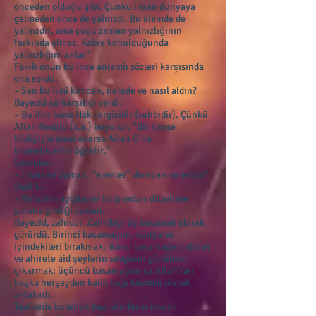
önceden olduğu gibi. Çünkü insan dünyaya
gelmeden önce de yalnızdı. Bu alemde de
yalnızdır, ama çoğu zaman yalnızlığının
farkında olmaz. Kabre konulduğunda
yalnızlığını anlar”
Fakih onun bu ince anlamlı sözleri karşısında
ona sordu:
– Sen bu ilmi kimden, nerede ve nasıl aldın?
Bayezîd şu karşılığı verdi:
– Bu ilim bana Hak vergisidir (vehbidir). Çünkü
Allah Resûlü (s.a.) buyurur: “Bir kimse
bildiğiyle amel ederse Allah O’na
bilmediklerini öğretir.”
Sordular:
– İnsan ne zaman, “erenler” derecesine erişir?
Dedi ki:
– Nefsinin ayıplarını bilip onları düzeltme
yoluna girdiği zaman.
Bayezîd, zahiddi. Zahidliği üç basamak olarak
görürdü. Birinci basamağını, dünya ve
içindekileri bırakmak; ikinci basamağını ahiret
ve ahirete aid şeylerin sevgisini gönülden
çıkarmak; üçüncü basamağını da Allah’tan
başka herşeyden kalbi bağı kesmek olarak
anlatırdı.
Taatlerde bulunan bazı afetlerin insanı