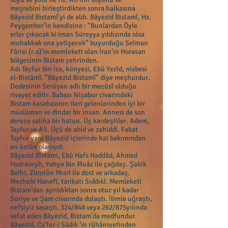
meşrebini birleştirdikten sonra halkasına
Bâyezid Bistamî’yi de aldı. Bâyezid Bistamî, Hz.
Peygamber’in kendisine : “Bunlardan Öyle
erler çıkacak ki iman Süreyya yıldızında olsa
muhakkak ona yetişecek” buyurduğu Selman
Fârisi (r.a)’ın memleketi olan İran’ın Horasan
bölgesinin Bistam şehrinden.
Adı Tayfur bin İsa, künyesi, Ebû Yezîd, nisbesi
el-Bistâmî. “Bâyezid Bistamî” diye meşhurdur.
Dedesinin Serûşan adlı bir mecûsî olduğu
rivayet edilir. Babası Nişabur civarındaki
Bistam kasabasının ileri gelenlerinden iyi bir
müslüman ve dindar bir insan. Annesi de son
derece saliha bir hatun. Üç kardeştiler. Adem,
Tayfur ve Ali. Üçü de abid ve zahiddi. Fakat
Tayfur yani Bâyezid içlerinde hal bakımından
en üstün olanıydı.
Bâyezid Bistami, Ebû Hafs Haddâd, Ahmed
Hadraveyh, Yahya bin Muâz ile çağdaş. Şakik
Belhi, Zünnûn Mısrî ile dost ve arkadaş.
Mezhebi Hanefî, tarikatı Sıddıkî. Memleketi
Bistam’dan ayrıldıktan sonra otuz yıl kadar
Suriye ve Şam civarında dolaştı. İlimle uğraştı,
nefsiyiz savaştı. 324/848 veya 262/875yılında
vefat eden Bâyezid, Bistam’da medfundur.
Bâyezid, Ca’fer-i Sâdık ‘ın rûhâniyetinden