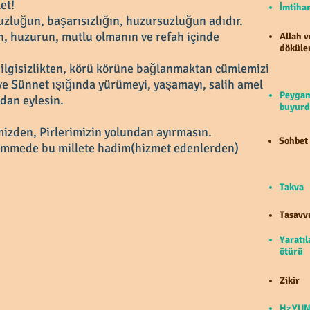
et!
İmti
uzluğun, başarısızlığın, huzursuzluğun adıdır.
in, huzurun, mutlu olmanın ve refah içinde
Allah v
döküle
ilgisizlikten, körü körüne bağlanmaktan cümlemizi
ve Sünnet ışığında yürümeyi, yaşamayı, salih amel
Peygam
rdan eylesin.
buyurd
izden, Pirlerimizin yolundan ayırmasın.
Sohbet
mmede bu millete hadim(hizmet edenlerden)
Takva
Tasavv
Yaratıl
ötürü
Zikir
Hz.YUN