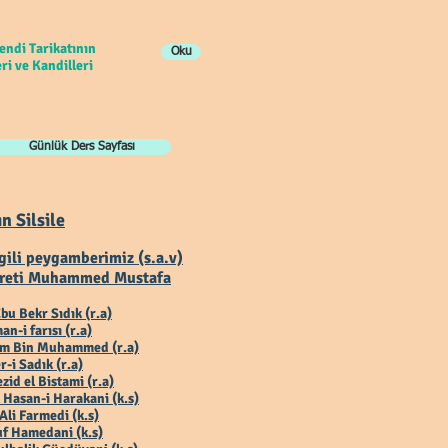
endi Tarikatının
Oku
ri ve Kandilleri
Günlük Ders Sayfası
ın Silsile
gili peygamberimiz (s.a.v)
reti Muhammed Mustafa
bu Bekr Sıdık (r.a)
an-i farısı (r.a)
ım Bin Muhammed (r.a)
r-i Sadık (r.a)
zid el Bistami (r.a)
 Hasan-i Harakani (k.s)
Ali Farmedi (k.s)
f Hamedani (k.s)