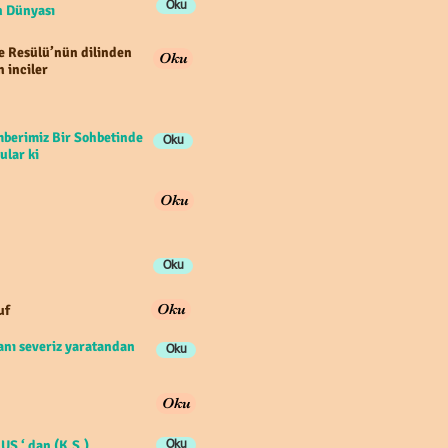
Oku
han Dünyası
e Resülü’nün dilinden
Oku
n inciler
berimiz Bir Sohbetinde
Oku
ular ki
Oku
Oku
Oku
uf
anı severiz yaratandan
Oku
Oku
US ‘ dan (K.S.)
Oku