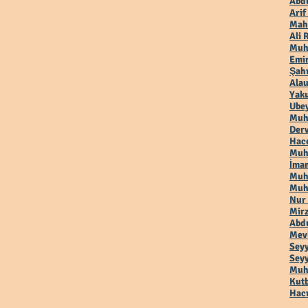
Abdu
Arif
Mah
Ali 
Muh
Emir
Şah
Alau
Yaku
Ubey
Muh
Der
Hac
Muha
İmam
Muh
Muh
Nur
Mirz
Abdu
Mevl
Seyy
Seyy
Muha
Kutb
Hacı