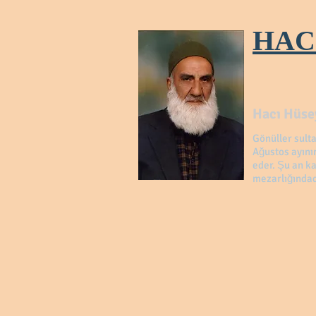
HAC
Hacı Hüsey
Gönüller sult
Ağustos ayını
eder. Şu an ka
mezarlığındad