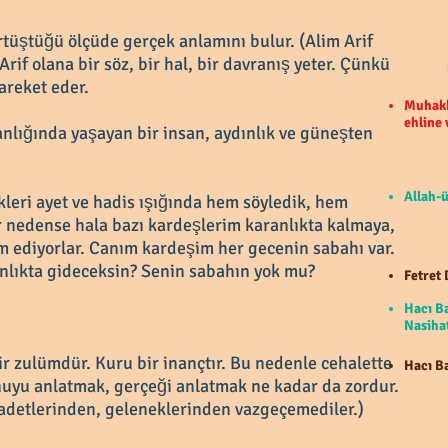
örtüştüğü ölçüde gerçek anlamını bulur. (Alim Arif
 Arif olana bir söz, bir hal, bir davranış yeter. Çünkü
hareket eder.
Muhakk
ehline
anlığında yaşayan bir insan, aydınlık ve güneşten
Allah-ü
leri ayet ve hadis ışığında hem söyledik, hem
 nedense hala bazı kardeşlerim karanlıkta kalmaya,
 ediyorlar. Canım kardeşim her gecenin sabahı var.
lıkta gideceksin? Senin sabahın yok mu?
Fetret 
Hacı B
Nasihat
r zulümdür. Kuru bir inançtır. Bu nedenle cehalette
Hacı Ba
onuyu anlatmak, gerçeği anlatmak ne kadar da zordur.
adetlerinden, geleneklerinden vazgeçemediler.)