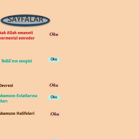
SAYFALAR
ak Allah emaneti
Oku
 vermenizi emreder
Oku
 Teâlâ’nın sevgisi
Oku
Devresi
abamızın Evlatlarına
Oku
ları
bamızın Halifeleri
Oku