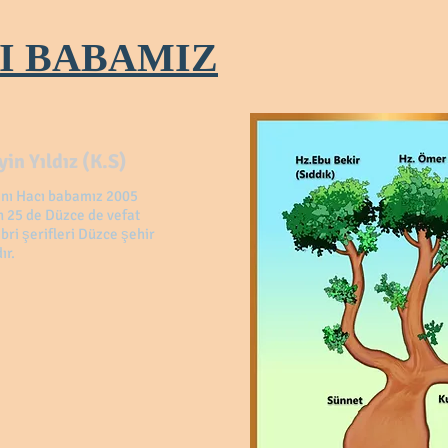
I BABAMIZ
in Yıldız (K.S)
anı Hacı babamız 2005
n 25 de Düzce de vefat
bri şerifleri Düzce şehir
ır.