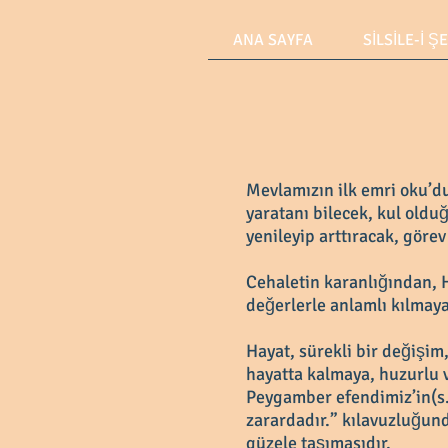
ANA SAYFA
SİLSİLE-İ Ş
Mevlamızın ilk emri oku’d
yaratanı bilecek, kul oldu
yenileyip arttıracak, görev
Cehaletin karanlığından, H
değerlerle anlamlı kılmaya
Hayat, sürekli bir değişim,
hayatta kalmaya, huzurlu 
Peygamber efendimiz’in(s.a
zarardadır.” kılavuzluğund
güzele taşımasıdır.