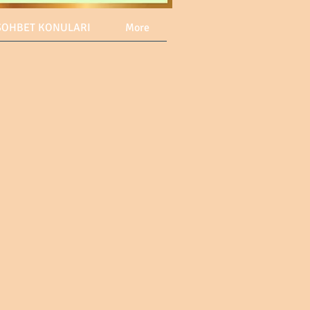
SOHBET KONULARI
More