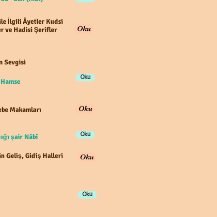
ile İlgili Âyetler Kudsi
Oku
r ve Hadisi Şerifler
n Sevgisi
Oku
e Hamse
Oku
be Makamları
Oku
ığı şair Nâbî
n Geliş, Gidiş Halleri
Oku
Oku