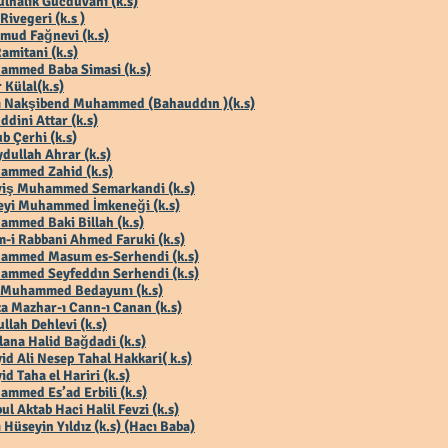
lhalik Gücdüvani (k.s)
 Rivegeri (k.s )
mud Fağnevi (k.s)
Ramitani (k.s)
ammed Baba Simasi (k.s)
 Külal(k.s)
ı Nakşibend Muhammed (Bahauddın )(k.s)
ddini Attar (k.s)
b Çerhi (k.s
)
dullah Ahrar (k.s)
ammed Zahid (k.s)
viş Muhammed Semarkandi (k.s)
eyi Muhammed İmkeneği (k.s)
mmed Baki Billah (k.s)
-i Rabbani Ahmed Faruki (k.s)
ammed Masum es-Serhendi (k.s)
ammed Seyfeddın Serhendi (k.s)
 Muhammed Bedayunı (k.s)
a Mazhar-ı Cann-ı Canan (k.s)
llah Dehlevi (k.s)
ana Halid Bağdadi (k.s)
id Ali Nesep Tahal Hakkari( k.s)
id Taha el Hariri (k.s)
mmed Es’ad Erbili (k.s)
ul Aktab Haci Halil Fevzi (k.s)
 Hüseyin Yıldız (k.s) (Hacı Baba)