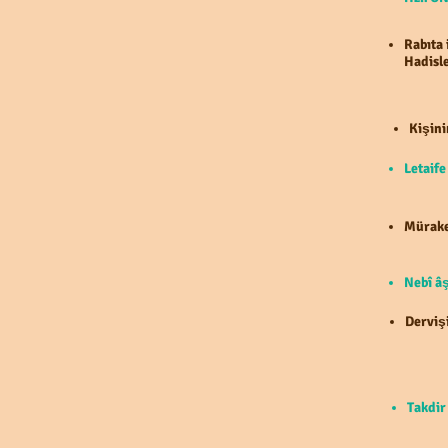
Rabıta 
Hadisle
Kişini
Letaif
Mürake
Nebî âş
Dervişi
Takdir