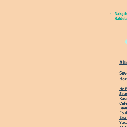
Nakşib
Kaidele
Alt
Sev
Haz
Hz.E
Selm
Kas
Cafe
Baye
Ebul
Ebu 
Yusu