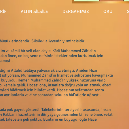
ERİF
ALTIN SİLSİLE
DERGAHIMIZ
OKU
üyüklerindendir. Silsile-i aliyyenin yirmincisidir.
lim ve kâmil bir veli olan dayısı Kâdi Muhammed Zâhid'in
madan önce, on beş sene nefsinin isteklerinden kurtulmak için
şamıştı.
izliğini Allahü teâlâya yalvararak arz etmişti. Aniden Hızır
aat istiyorsan, Muhammed Zâhid'in hizmet ve sohbetine kavuşmakta
tir" buyurdu. Hemen Muhammed Zâhid'in yüksek huzuruna varıp,
rüp, kemale geldi. Hocası ona, insanlara doğru yolu anlatmak, ebedi
eri bildirmek için hilafet verdi. Hocasının vefatından sonra
 ayrılanlarla ve dine sonradan sokulan bid’atlerle uğraştı.
ada çok gayret gösterdi. Talebelerinin terbiyesi hususunda, insan
m-ı Rabbani hazretlerinin dünyaya gelmesinden bir sene önce, vefat
üksek talebeleri pek çoktur. Bunların en büyüğü, oğlu Hâce