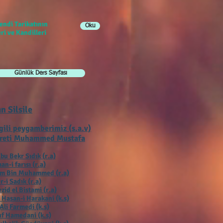
endi Tarikatının
Oku
ri ve Kandilleri
Günlük Ders Sayfası
ın Silsile
gili peygamberimiz (s.a.v)
reti Muhammed Mustafa
bu Bekr Sıdık (r.a)
an-i farısı (r.a)
ım Bin Muhammed (r.a)
r-i Sadık (r.a)
zid el Bistami (r.a)
 Hasan-i Harakani (k.s)
Ali Farmedi (k.s)
f Hamedani (k.s)