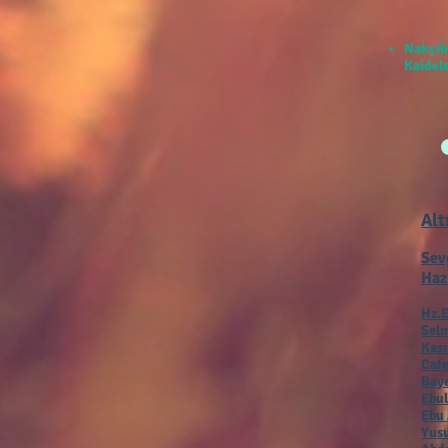
Nakşib
Kaidele
Alt
Sev
Haz
Hz.E
Selm
Kas
Cafe
Baye
Ebul
Ebu 
Yusu