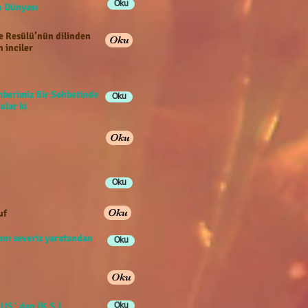
Oku
han Dünyası
e Resülü’nün dilinden
Oku
n inciler
berimiz Bir Sohbetinde
Oku
ular ki
Oku
Oku
Oku
uf
anı severiz yaratandan
Oku
Oku
US ‘ dan (K.S.)
Oku