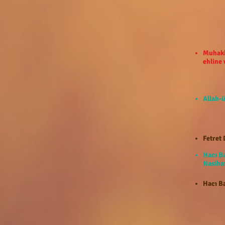
Muhakk
ehline
Allah-ü
Fetret 
Hacı B
Nasihat
Hacı Ba