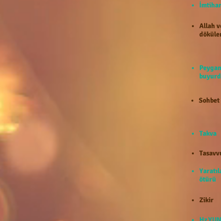
İmti
Allah v
döküle
Peygam
buyurd
Sohbet
Takva
Tasavv
Yaratıl
ötürü
Zikir
Hz.YUN