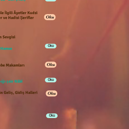
ile İlgili Âyetler Kudsi
Oku
r ve Hadisi Şerifler
n Sevgisi
Oku
e Hamse
Oku
be Makamları
Oku
ığı şair Nâbî
n Geliş, Gidiş Halleri
Oku
Oku