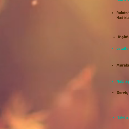
Rabıta 
Hadisle
Kişini
Letaif
Mürake
Nebî âş
Dervişi
Takdir