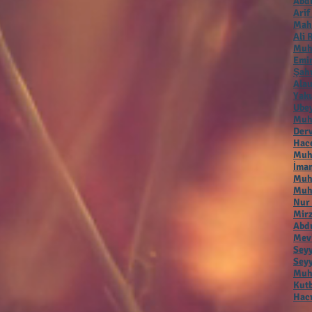
Abdu
Arif
Mah
Ali 
Muh
Emir
Şah
Alau
Yaku
Ubey
Muh
Der
Hac
Muha
İmam
Muh
Muh
Nur
Mirz
Abdu
Mevl
Seyy
Seyy
Muha
Kutb
Hacı