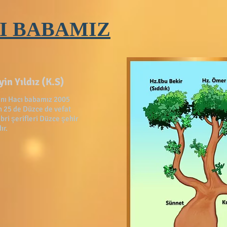
I BABAMIZ
in Yıldız (K.S)
anı Hacı babamız 2005
n 25 de Düzce de vefat
bri şerifleri Düzce şehir
ır.