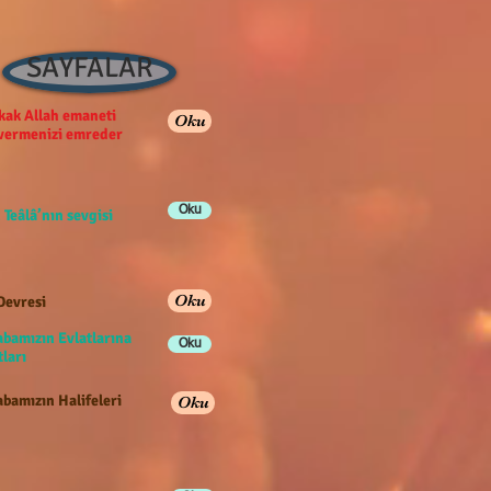
SAYFALAR
ak Allah emaneti
Oku
 vermenizi emreder
Oku
 Teâlâ’nın sevgisi
Oku
Devresi
abamızın Evlatlarına
Oku
ları
bamızın Halifeleri
Oku