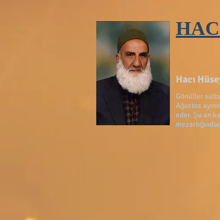
HAC
Hacı Hüsey
Gönüller sult
Ağustos ayını
eder. Şu an ka
mezarlığındad