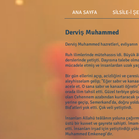
ANA SAYFA
SİLSİLE-İ Ş
Derviş Muhammed
Derviş Muhammed hazretleri, evliyanın b
Ruh ilimlerinde mütehassıs idi. Büyük â
derslerinde yetişti. Dayısına talebe ol
mücadele etmiş ve insanlardan uzak ya
Bir gün ellerini açıp, acizliğini ve çares
aleyhisselam gelip; "Eğer sabır ve kan
acele et. O sana sabır ve kanaati öğre
orada ilim tahsil etti. Güzel terbiye gö
olan Cehennem azabından kurtaracak şeyl
yerine geçip, Semerkand'da, doğru yoldan
Bid’atleri yok etti. Çok veli yetiştirdi.
İnsanları Allahü teâlânın yoluna çağırm
üstü bir kuvvet ve gayrete sahipti. İma
etti. İnsanları irşad için yetiştirdiği y
Muhammed Emkenegi'dir.