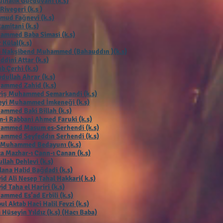
lhalik Gücdüvani (k.s)
 Rivegeri (k.s )
mud Fağnevi (k.s)
Ramitani (k.s)
ammed Baba Simasi (k.s)
 Külal(k.s)
ı Nakşibend Muhammed (Bahauddın )(k.s)
ddini Attar (k.s)
b Çerhi (k.s
)
dullah Ahrar (k.s)
ammed Zahid (k.s)
viş Muhammed Semarkandi (k.s)
eyi Muhammed İmkeneği (k.s)
mmed Baki Billah (k.s)
-i Rabbani Ahmed Faruki (k.s)
ammed Masum es-Serhendi (k.s)
ammed Seyfeddın Serhendi (k.s)
 Muhammed Bedayunı (k.s)
a Mazhar-ı Cann-ı Canan (k.s)
llah Dehlevi (k.s)
ana Halid Bağdadi (k.s)
id Ali Nesep Tahal Hakkari( k.s)
id Taha el Hariri (k.s)
mmed Es’ad Erbili (k.s)
ul Aktab Haci Halil Fevzi (k.s)
 Hüseyin Yıldız (k.s) (Hacı Baba)