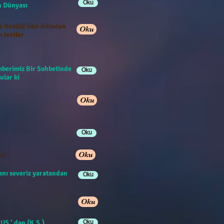
Oku
han Dünyası
e Resülü’nün dilinden
Oku
n inciler
berimiz Bir Sohbetinde
Oku
ular ki
Oku
Oku
Oku
uf
anı severiz yaratandan
Oku
Oku
US ‘ dan (K.S.)
Oku