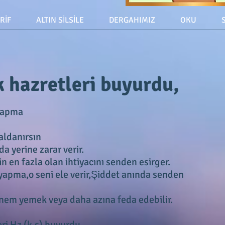
ERİF
ALTIN SİLSİLE
DERGAHIMIZ
OKU
k hazretleri buyurdu,
yapma
aldanırsın
a yerine zarar verir.
n en fazla olan ihtiyacını senden esirger.
yapma,o seni ele verir,Şiddet anında senden
iğnem yemek veya daha azına feda edebilir.
i Hz (k.s) buyurdu,