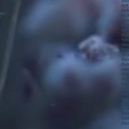
Abdu
Arif
Mah
Ali 
Muh
Emir
Şah
Alau
Yaku
Ubey
Muh
Der
Hac
Muha
İmam
Muh
Muh
Nur
Mirz
Abdu
Mevl
Seyy
Seyy
Muha
Kutb
Hacı