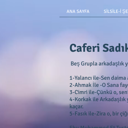
ANA SAYFA
SİLSİLE-İ Ş
Caferi Sadı
Beş Grupla arkadaşlık 
1-Yalancı ile-Sen daima 
2-Ahmak İle -O Sana fayd
3-Cimri ile-Çünkü o, seni
4-Korkak ile Arkadaşlık 
kaçar.
5-Fasık ile-Zira o, bir ç
Ebu Muhammed Et Tuster