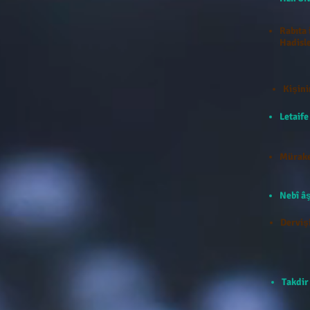
Rabıta 
Hadisle
Kişini
Letaif
Mürake
Nebî âş
Dervişi
Takdir