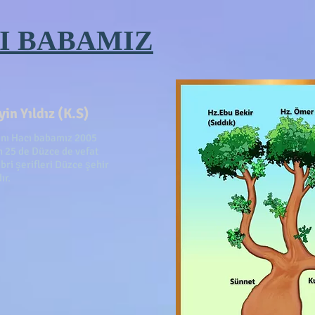
I BABAMIZ
in Yıldız (K.S)
anı Hacı babamız 2005
n 25 de Düzce de vefat
bri şerifleri Düzce şehir
ır.