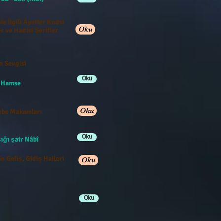
ile İlgili Âyetler Kudsi
Oku
r ve Hadisi Şerifler
n Sevgisi
Oku
e Hamse
Oku
be Makamları
Oku
ığı şair Nâbî
n Geliş, Gidiş Halleri
Oku
Oku