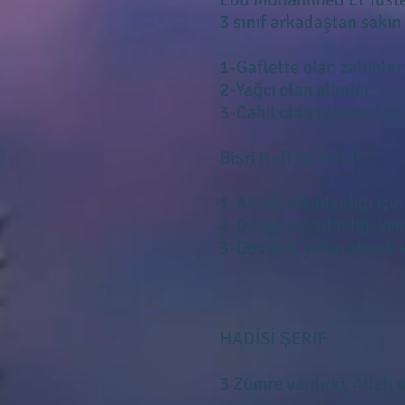
3 sınıf arkadaştan sakın
1-Gaflette olan zalimler
2-Yağcı olan alimler
3-Cahil olan tasavvuf eh
Bişri Hafi Hz’leride
1-Ahiret arkadaşlığı için
2-Dünya arkadaşlığı için
3-Dostluk, yakın olmak i
HADİSİ ŞERİF
3 Zümre vardırki, Allah