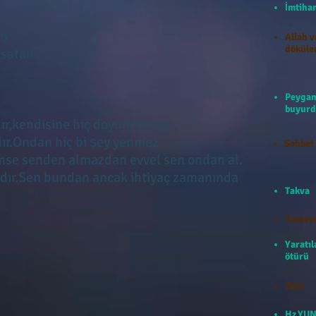
İmti
an
Allah v
döküle
 satan
Peygam
buyurd
ıdır,kendisine hiç doyum olmaz.
dır.Ondan hiç bi şey yenmez
Sohbet
kimse senden almazdan evvel sen ondan al.
rdır.Sen bundan ancak ihtiyaç zamanında
Takva
Tasavv
Yaratıl
ötürü
Zikir
Hz.YUN