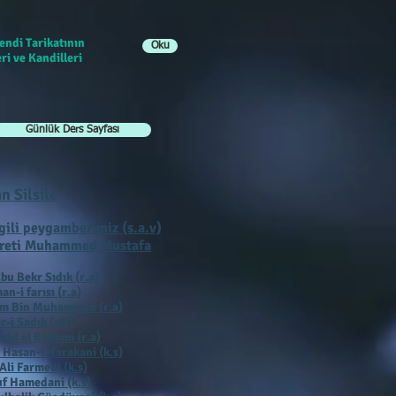
endi Tarikatının
Oku
ri ve Kandilleri
Günlük Ders Sayfası
ın Silsile
gili peygamberimiz (s.a.v)
reti Muhammed Mustafa
bu Bekr Sıdık (r.a)
an-i farısı (r.a)
ım Bin Muhammed (r.a)
r-i Sadık (r.a)
zid el Bistami (r.a)
 Hasan-i Harakani (k.s)
Ali Farmedi (k.s)
f Hamedani (k.s)