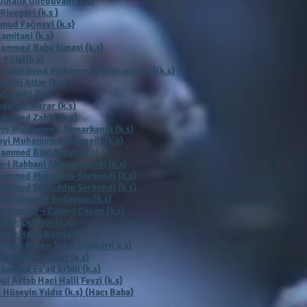
lhalik Gücdüvani (k.s)
 Rivegeri (k.s )
mud Fağnevi (k.s)
Ramitani (k.s)
ammed Baba Simasi (k.s)
 Külal(k.s)
ı Nakşibend Muhammed (Bahauddın )(k.s)
ddini Attar (k.s)
b Çerhi (k.s
)
dullah Ahrar (k.s)
ammed Zahid (k.s)
viş Muhammed Semarkandi (k.s)
eyi Muhammed İmkeneği (k.s)
mmed Baki Billah (k.s)
-i Rabbani Ahmed Faruki (k.s)
ammed Masum es-Serhendi (k.s)
ammed Seyfeddın Serhendi (k.s)
 Muhammed Bedayunı (k.s)
a Mazhar-ı Cann-ı Canan (k.s)
llah Dehlevi (k.s)
ana Halid Bağdadi (k.s)
id Ali Nesep Tahal Hakkari( k.s)
id Taha el Hariri (k.s)
mmed Es’ad Erbili (k.s)
ul Aktab Haci Halil Fevzi (k.s)
 Hüseyin Yıldız (k.s) (Hacı Baba)