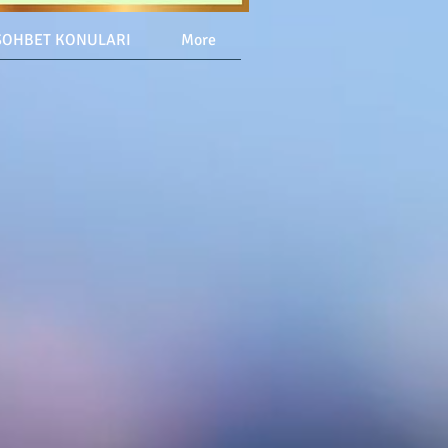
SOHBET KONULARI
More