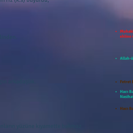
Muhakk
linden.
ehline
Allah-ü
çin arkadaşlık.
Fetret 
Hacı B
Nasihat
Hacı Ba
 onların yüzüne kıyamette bakmaz