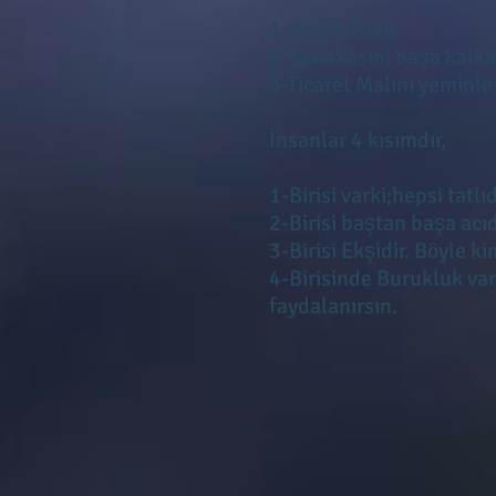
1-Kibirli Fakir
2-Sadakasını başa kalk
3-Ticaret Malını yeminle
İnsanlar 4 kısımdır,
1-Birisi varki;hepsi tatl
2-Birisi baştan başa acı
3-Birisi Ekşidir. Böyle 
4-Birisinde Burukluk va
faydalanırsın.