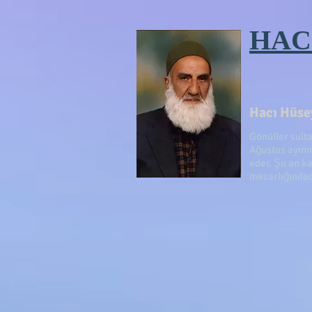
HAC
Hacı Hüsey
Gönüller sult
Ağustos ayını
eder. Şu an ka
mezarlığındad