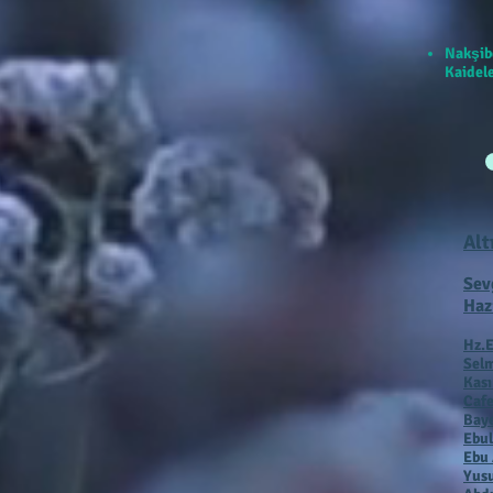
Nakşib
Kaidele
Alt
Sev
Haz
Hz.E
Selm
Kas
Cafe
Baye
Ebul
Ebu 
Yusu