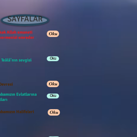
SAYFALAR
ak Allah emaneti
Oku
 vermenizi emreder
Oku
 Teâlâ’nın sevgisi
Oku
Devresi
abamızın Evlatlarına
Oku
ları
bamızın Halifeleri
Oku