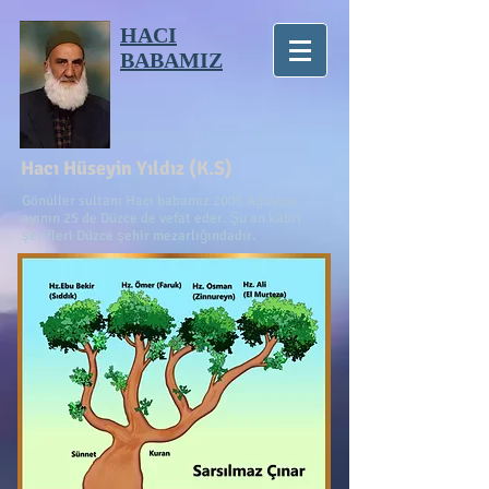
HACI
BABAMIZ
Hacı Hüseyin Yıldız (K.S)
Gönüller sultanı Hacı babamız 2005 Ağustos
ayının 25 de Düzce de vefat eder. Şu an kabri
şerifleri Düzce şehir mezarlığındadır.