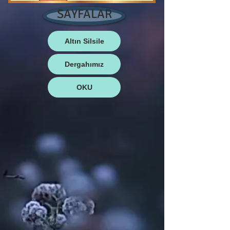
SAYFALAR
Altın Silsile
Dergahımız
OKU