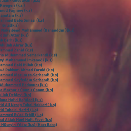
lhalik Gücdüvani (k.s)
 Rivegeri (k.s )
mud Fağnevi (k.s)
Ramitani (k.s)
ammed Baba Simasi (k.s)
 Külal(k.s)
ı Nakşibend Muhammed (Bahauddın )(k.s)
ddini Attar (k.s)
b Çerhi (k.s
)
dullah Ahrar (k.s)
ammed Zahid (k.s)
viş Muhammed Semarkandi (k.s)
eyi Muhammed İmkeneği (k.s)
mmed Baki Billah (k.s)
-i Rabbani Ahmed Faruki (k.s)
ammed Masum es-Serhendi (k.s)
ammed Seyfeddın Serhendi (k.s)
 Muhammed Bedayunı (k.s)
a Mazhar-ı Cann-ı Canan (k.s)
llah Dehlevi (k.s)
ana Halid Bağdadi (k.s)
id Ali Nesep Tahal Hakkari( k.s)
id Taha el Hariri (k.s)
mmed Es’ad Erbili (k.s)
ul Aktab Haci Halil Fevzi (k.s)
 Hüseyin Yıldız (k.s) (Hacı Baba)