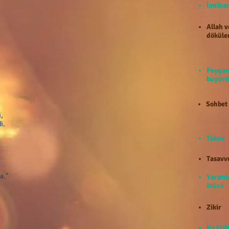
İmti
Allah v
döküle
Peygam
buyurd
Sohbet
,
i.
Takva
Tasavv
a."
Yaratıl
ötürü
Zikir
Hz.YUN