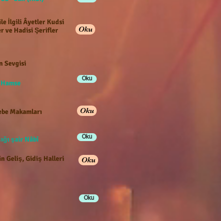
ile İlgili Âyetler Kudsi
Oku
r ve Hadisi Şerifler
n Sevgisi
Oku
e Hamse
Oku
be Makamları
Oku
ığı şair Nâbî
n Geliş, Gidiş Halleri
Oku
Oku