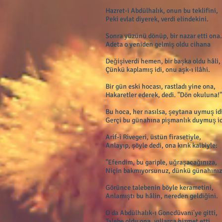
Hazret-i Abdülhalık, onun bu teklifini,
Peki evlat diyerek, verdi elindekini.
Sonra yüzünü dönüp, bir nazar etti ona.
Adeta o yeniden gelmiş oldu cihana
Değişiverdi hemen, bir başka oldu hâli,
Çünkü kaplamış idi, onu aşk-ı ilâhi.
Bir gün eski hocası, rastladı yine ona,
Hakaretler ederek, dedi. "Dön okuluna!"
Bu hoca, her nasılsa, şeytana uymuş idi
Gerçi bu günahına pişmanlık duymuş id
Arif-i Rivegeri, üstün firasetiyle,
Anlayıp, şöyle dedi, ona kırık kalbiyle:
"Efendim, bu gariple, uğraşacağınıza,
Niçin bakmıyorsunuz, dünkü günahınız
Görünce talebenin böyle kerametini,
Anlamıştı bu hâlin, nereden geldiğini.
O da Abdülhalık-ı Goncdüvani'ye gitti,
Talebe oldu ona, yıllarca hizmet etti.