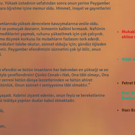
ştu. Yüksek üstadının vefatından sonra onun yerine Peygamber
ara öğretme işine memur oldu. Himmet, inayet ve gayretlerini
amlarında yüksek derecelere kavuşmalarına vesile oldu.
yi ve yumuşak davranır, kimsenin kalbini kırmazdı. Nefsinin
Muhakk
emediklerini yapmak, ruhunu yükseltmek için çok çalışırdı.
ehline
ma düşmek korkusu ile mubahların fazlasını terk ederdi.
gündüzleri talebe okutur, sünnet olduğu için; gündüz öğleden
nir. Peygamber efendimizin sünnetini çok iyi bilir, onun
i.
Allah-ü
n efendisi ve bütün insanların her bakımdan en yükseği ve en
tiyle şereflendirsin! Çünkü Cenab-ı Hak, Ona tâbi olmayı, Ona
 zerresi bütün dünya lezzetlerinden ve bütün ahiret
Fetret 
tünlük, Onun sünnet-i seniyyesine tâbi olmaktır.”
Hacı B
 yaşadı. Kabrini ziyaret edenler, onun feyiz ve bereketlerine
Nasihat
ü teâlâya yapılan dualar kabul olmaktadır.
Hacı Ba
dü,
 an,