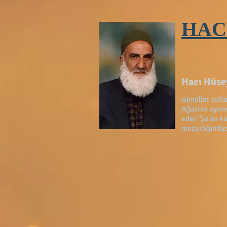
HAC
Hacı Hüsey
Gönüller sult
Ağustos ayını
eder. Şu an ka
mezarlığındad