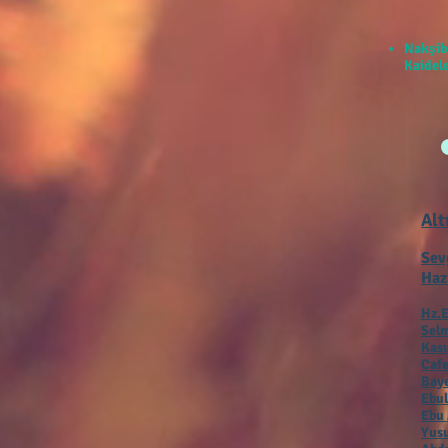
Nakşib
Kaidele
Alt
Sev
Haz
Hz.E
Selm
Kas
Cafe
Baye
Ebul
Ebu 
Yusu