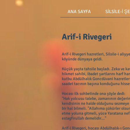
ANA SAYFA
SİLSİLE-İ Ş
Arif-i Rivegeri
Arif-i Rivegeri hazretleri, Silsile-i a
köyünde dünyaya geldi.
Küçük yaşta tahsile başladı. Zeka ve kavr
hikmet sahibi, ibadet şartlarını harf h
kutbu Abdülhalık Goncdüvani hazretleri 
saadet tacının başına konduğunu hisset
Hocası ilk sohbetinde ona şöyle dedi:
"Hak yolcusu talebe, zamanının değerini
kendisinin ne halde olduğunu sezmeye b
bir hal bilmeli. "Allahıma şükürler olsu
etme yoluna gitmeli, yüce Yaratana nef
estagfirullah demelidir..."
Arif-i Rivegeri, hocası Abdülhalık-ı G