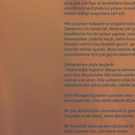
olup, pek çok feyz ve bereketlere kavu
efendimizin ve Eshabının yolunu insanl
Allahü teâlâyı arayanlara sarf etti.
Pek çoğunun hidayete ve evliyalık mak
Zamanının bir tanesi idi. Herkese çok i
istediklerini hiç bir zaman yapmaz, ist
Haramlardan şiddetle kaçar, hatta hara
Geceleri vaktini hep ibadetle geçirir, 
önce bir miktar uyurdu. Buna kaylule de
unutulmaması için çok gayret gösterird
Sohbetlerine şöyle başlardı:
"Allahü teâlâ hepimizi dünya ve ahireti
iyisi olan Resulullaha tâbi olmak saade
uymayı çok sever. Ona uymanın ufak bir
nimetlerinden daha üstündür. Hakiki üs
Arif-i Rivegeri hazretleri uzun bir ömür
kavuşmaktadır. Onu vesile ederek Allah
Bir gün Abdülhalık-ı Goncdüvani'yi gör
Çarşıdan erzak almış, evine dönüyordu.
Bir hizmetim dokunsa diye düşündü bir
Yükü taşımak için, izin istedi ondan.