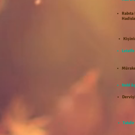
Rabıta 
Hadisle
Kişini
Letaif
Mürake
Nebî âş
Dervişi
Takdir