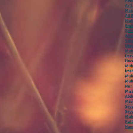
Abdu
Arif
Mah
Ali 
Muh
Emir
Şah
Alau
Yaku
Ubey
Muh
Der
Hac
Muha
İmam
Muh
Muh
Nur
Mirz
Abdu
Mevl
Seyy
Seyy
Muha
Kutb
Hacı