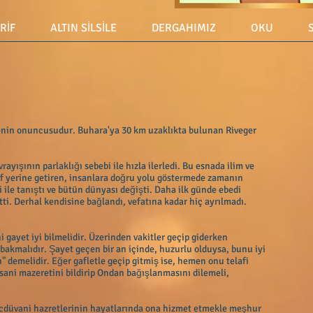
ERİF
ALTIN SİLSİLE
DERGAHIMIZ
OKU
liyyenin onuncusudur. Buhara'ya 30 km uzaklıkta bulunan Riveger
ayışının parlaklığı sebebi ile hızla ilerledi. Bu esnada ilim ve
arf yerine getiren, insanlara doğru yolu göstermede zamanın
ile tanıştı ve bütün dünyası değişti. Daha ilk günde ebedi
ti. Derhal kendisine bağlandı, vefatına kadar hiç ayrılmadı.
 gayet iyi bilmelidir. Üzerinden vakitler geçip giderken
akmalıdır. Şayet geçen bir an içinde, huzurlu olduysa, bunu iyi
n" demelidir. Eğer gafletle geçip gitmiş ise, hemen onu telafi
sani mazeretini bildirip Ondan bağışlanmasını dilemeli,
oncdüvani hazretlerinin hayatlarında ona hizmet etmekle meşhur