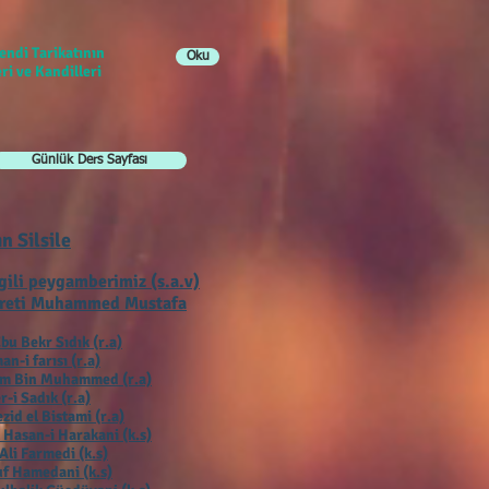
endi Tarikatının
Oku
ri ve Kandilleri
Günlük Ders Sayfası
ın Silsile
gili peygamberimiz (s.a.v)
reti Muhammed Mustafa
bu Bekr Sıdık (r.a)
an-i farısı (r.a)
ım Bin Muhammed (r.a)
r-i Sadık (r.a)
zid el Bistami (r.a)
 Hasan-i Harakani (k.s)
Ali Farmedi (k.s)
f Hamedani (k.s)