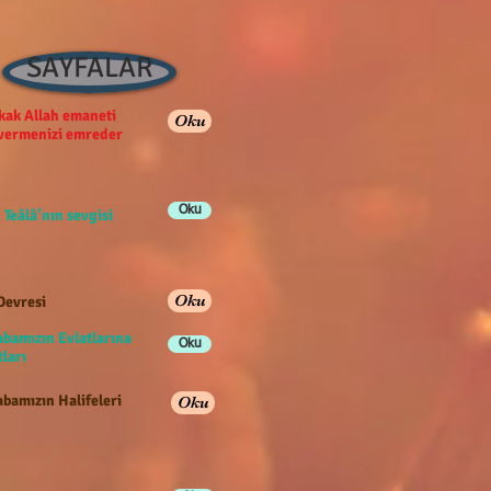
SAYFALAR
ak Allah emaneti
Oku
 vermenizi emreder
Oku
 Teâlâ’nın sevgisi
Oku
Devresi
abamızın Evlatlarına
Oku
ları
bamızın Halifeleri
Oku