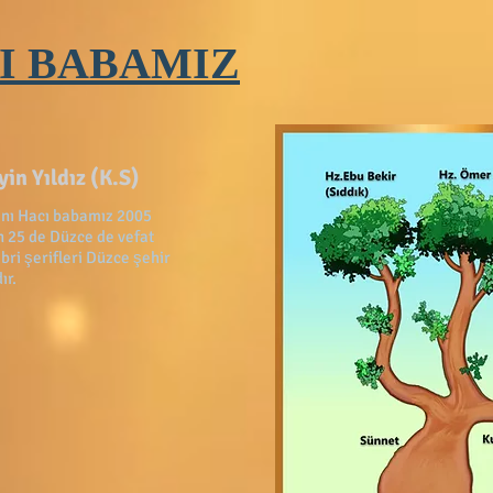
I BABAMIZ
in Yıldız (K.S)
anı Hacı babamız 2005
n 25 de Düzce de vefat
bri şerifleri Düzce şehir
ır.