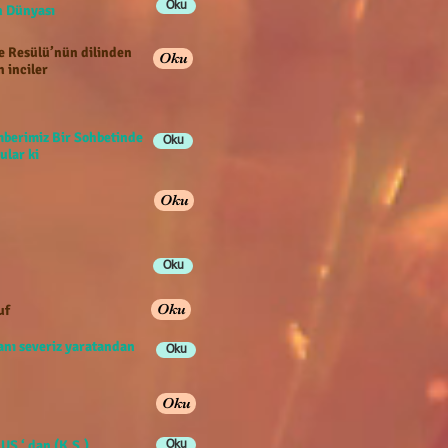
Oku
han Dünyası
e Resülü’nün dilinden
Oku
n inciler
berimiz Bir Sohbetinde
Oku
ular ki
Oku
Oku
Oku
uf
anı severiz yaratandan
Oku
Oku
US ‘ dan (K.S.)
Oku