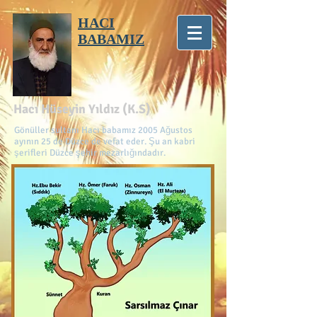
HACI
BABAMIZ
Hacı Hüseyin Yıldız (K.S)
Gönüller sultanı Hacı babamız 2005 Ağustos
ayının 25 de Düzce de vefat eder. Şu an kabri
şerifleri Düzce şehir mezarlığındadır.