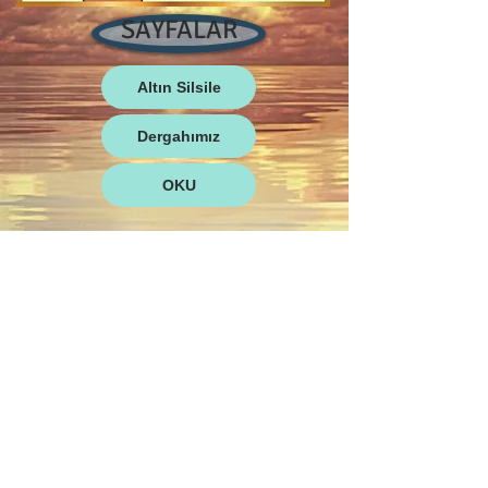
SAYFALAR
Altın Silsile
Dergahımız
OKU